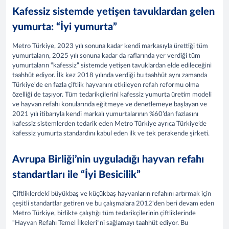
Kafessiz sistemde yetişen tavuklardan gelen
yumurta: “İyi yumurta”
Metro Türkiye, 2023 yılı sonuna kadar kendi markasıyla ürettiği tüm
yumurtaların, 2025 yılı sonuna kadar da raflarında yer verdiği tüm
yumurtaların “kafessiz” sistemde yetişen tavuklardan elde edileceğini
taahhüt ediyor. İlk kez 2018 yılında verdiği bu taahhüt aynı zamanda
Türkiye'de en fazla çiftlik hayvanını etkileyen refah reformu olma
özelliği de taşıyor. Tüm tedarikçilerini kafessiz yumurta üretim modeli
ve hayvan refahı konularında eğitmeye ve denetlemeye başlayan ve
2021 yılı itibarıyla kendi markalı yumurtalarının %60’dan fazlasını
kafessiz sistemlerden tedarik eden Metro Türkiye ayrıca Türkiye’de
kafessiz yumurta standardını kabul eden ilk ve tek perakende şirketi.
Avrupa Birliği’nin uyguladığı hayvan refahı
standartları ile “İyi Besicilik”
Çiftliklerdeki büyükbaş ve küçükbaş hayvanların refahını artırmak için
çeşitli standartlar getiren ve bu çalışmalara 2012'den beri devam eden
Metro Türkiye, birlikte çalıştığı tüm tedarikçilerinin çiftliklerinde
“Hayvan Refahı Temel İlkeleri”ni sağlamayı taahhüt ediyor. Bu