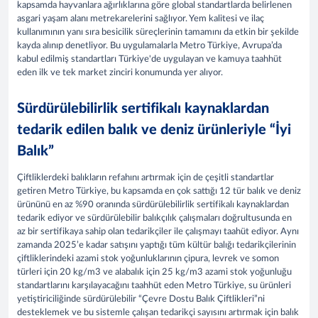
kapsamda hayvanlara ağırlıklarına göre global standartlarda belirlenen
asgari yaşam alanı metrekarelerini sağlıyor. Yem kalitesi ve ilaç
kullanımının yanı sıra besicilik süreçlerinin tamamını da etkin bir şekilde
kayda alınıp denetliyor. Bu uygulamalarla Metro Türkiye, Avrupa’da
kabul edilmiş standartları Türkiye'de uygulayan ve kamuya taahhüt
eden ilk ve tek market zinciri konumunda yer alıyor.
Sürdürülebilirlik sertifikalı kaynaklardan
tedarik edilen balık ve deniz ürünleriyle “İyi
Balık”
Çiftliklerdeki balıkların refahını artırmak için de çeşitli standartlar
getiren Metro Türkiye, bu kapsamda en çok sattığı 12 tür balık ve deniz
ürününü en az %90 oranında sürdürülebilirlik sertifikalı kaynaklardan
tedarik ediyor ve sürdürülebilir balıkçılık çalışmaları doğrultusunda en
az bir sertifikaya sahip olan tedarikçiler ile çalışmayı taahüt ediyor. Aynı
zamanda 2025’e kadar satışını yaptığı tüm kültür balığı tedarikçilerinin
çiftliklerindeki azami stok yoğunluklarının çipura, levrek ve somon
türleri için 20 kg/m3 ve alabalık için 25 kg/m3 azami stok yoğunluğu
standartlarını karşılayacağını taahhüt eden Metro Türkiye, su ürünleri
yetiştiriciliğinde sürdürülebilir “Çevre Dostu Balık Çiftlikleri”ni
desteklemek ve bu sistemle çalışan tedarikçi sayısını artırmak için balık