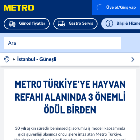
Üye ol/Giriş yap
Güncel fiyatlar
Gastro Servis
Bilgi & Hizme
İstanbul - Güneşli
METRO TÜRKIYE’YE HAYVAN
REFAHI ALANINDA 3 ÖNEMLI
ÖDÜL BIRDEN
30 yılı aşkın süredir benimsediği sorumlu iş modeli kapsamında
gıda güvenliği alanında öncü işlere imza atan Metro Türkiye,