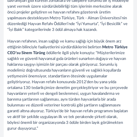
davranışları gibi küresel zorluklara ve taleplere sorumlu bir iş modeliyle
yanıt vermek üzere sürdürülebilirliği tüm işlerinin merkezine alarak
öncü projeler geliştiren ve hayvan refahını gözeterek üretim
yapılmasını destekleyen Metro Türkiye, Türk - Alman Üniversitesi’nin
düzenlediği Hayvan Refahı Ödülleri’nde “İyi Yumurta”, “İyi Besicilik” ve
“İyi Balık” kategorilerinde 3 ödül almaya hak kazandı.
Hayvan refahının, insan sağlığı ve kamu sağlığı için büyük önem arz
ettiğinin bilinciyle faaliyetlerini sürdürdüklerini belirten
Metro Türkiye
CEO’su Sinem Türüng
ödüllerle ilgili şöyle konuştu: “Müşterilerimize
sağlıklı ve güvenli hayvansal gıda ürünleri sunarken doğaya ve hayvan
haklarına saygıyı işimizin bir parçası olarak görüyoruz. Sorumlu iş
modelimiz doğrultusunda hayvanların güvenli ve sağlıklı koşullarda
yetişmesini önemsiyor, standartların ötesinde uygulamalar
geliştiriyoruz. Hayvan refahı konusunda 2012’den bu yana yılda
ortalama 130 tedarikçimize denetim gerçekleştiriyor ve bu çerçevede
hayvanların yeterli ve dengeli beslenmesi, uygun havalandırma ve
barınma şartlarının sağlanması, aynı türden hayvanlarla bir arada
bulunması ve düzenli veteriner kontrolü gibi şartların sağlanmasını
garanti altına alıyoruz. Türkiye’de bir hayvan refahı programını başlatan
ve aktif bir şekilde uygulayan ilk ve tek perakende şirketi olarak,
böylesi önemli bir organizasyonda 3 ödüle birden layık görülmekten
gurur duyuyoruz.”