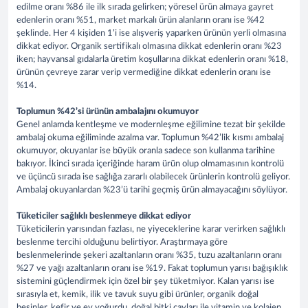
edilme oranı %86 ile ilk sırada gelirken; yöresel ürün almaya gayret
edenlerin oranı %51, market markalı ürün alanların oranı ise %42
şeklinde. Her 4 kişiden 1’i ise alışveriş yaparken ürünün yerli olmasına
dikkat ediyor. Organik sertifikalı olmasına dikkat edenlerin oranı %23
iken; hayvansal gıdalarla üretim koşullarına dikkat edenlerin oranı %18,
ürünün çevreye zarar verip vermediğine dikkat edenlerin oranı ise
%14.
Toplumun %42’si ürünün ambalajını okumuyor
Genel anlamda kentleşme ve modernleşme eğilimine tezat bir şekilde
ambalaj okuma eğiliminde azalma var. Toplumun %42’lik kısmı ambalaj
okumuyor, okuyanlar ise büyük oranla sadece son kullanma tarihine
bakıyor. İkinci sırada içeriğinde haram ürün olup olmamasının kontrolü
ve üçüncü sırada ise sağlığa zararlı olabilecek ürünlerin kontrolü geliyor.
Ambalaj okuyanlardan %23’ü tarihi geçmiş ürün almayacağını söylüyor.
Tüketiciler sağlıklı beslenmeye dikkat ediyor
Tüketicilerin yarısından fazlası, ne yiyeceklerine karar verirken sağlıklı
beslenme tercihi olduğunu belirtiyor. Araştırmaya göre
beslenmelerinde şekeri azaltanların oranı %35, tuzu azaltanların oranı
%27 ve yağı azaltanların oranı ise %19. Fakat toplumun yarısı bağışıklık
sistemini güçlendirmek için özel bir şey tüketmiyor. Kalan yarısı ise
sırasıyla et, kemik, ilik ve tavuk suyu gibi ürünler, organik doğal
besinler, kefir ve ev yoğurdu, doğal bitki çayları ile vitamin ve kolajen