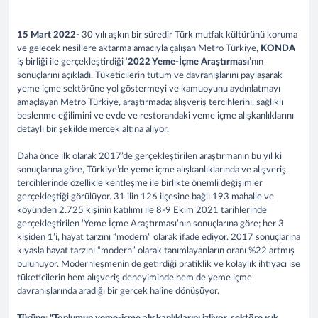
15 Mart 2022-
30 yılı aşkın bir süredir Türk mutfak kültürünü koruma
ve gelecek nesillere aktarma amacıyla çalışan Metro Türkiye,
KONDA
iş birliği ile gerçekleştirdiği ‘
2022 Yeme-İçme Araştırması
’nın
sonuçlarını açıkladı. Tüketicilerin tutum ve davranışlarını paylaşarak
yeme içme sektörüne yol göstermeyi ve kamuoyunu aydınlatmayı
amaçlayan Metro Türkiye, araştırmada; alışveriş tercihlerini, sağlıklı
beslenme eğilimini ve evde ve restorandaki yeme içme alışkanlıklarını
detaylı bir şekilde mercek altına alıyor.
Daha önce ilk olarak 2017’de gerçekleştirilen araştırmanın bu yıl ki
sonuçlarına göre, Türkiye’de yeme içme alışkanlıklarında ve alışveriş
tercihlerinde özellikle kentleşme ile birlikte önemli değişimler
gerçekleştiği görülüyor. 31 ilin 126 ilçesine bağlı 193 mahalle ve
köyünden 2.725 kişinin katılımı ile 8-9 Ekim 2021 tarihlerinde
gerçekleştirilen ‘Yeme İçme Araştırması’nın sonuçlarına göre; her 3
kişiden 1’i, hayat tarzını “modern” olarak ifade ediyor. 2017 sonuçlarına
kıyasla hayat tarzını “modern” olarak tanımlayanların oranı %22 artmış
bulunuyor. Modernleşmenin de getirdiği pratiklik ve kolaylık ihtiyacı ise
tüketicilerin hem alışveriş deneyiminde hem de yeme içme
davranışlarında aradığı bir gerçek haline dönüşüyor.