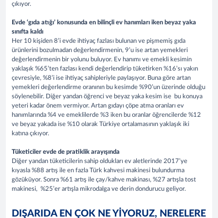
çıkıyor.
Evde ‘gıda atığı’ konusunda en bilinçli ev hanımları iken beyaz yaka
sınıfta kaldı
Her 10 kişiden 8’i evde ihtiyaç fazlası bulunan ve pişmemiş gıda
ürünlerini bozulmadan değerlendirmenin, 9’u ise artan yemekleri
değerlendirmenin bir yolunu buluyor. Ev hanımı ve emekli kesimin
yaklaşık %65’ten fazlası kendi değerlendirip tüketirken %16’sı yakın
çevresiyle, %8’i ise ihtiyaç sahipleriyle paylaşıyor. Buna göre artan
yemekleri değerlendirme oranının bu kesimde %90’un üzerinde olduğu
söylenebilir. Diğer yandan öğrenci ve beyaz yaka kesim ise bu konuya
yeteri kadar önem vermiyor. Artan gıdayı çöpe atma oranları ev
hanımlarında %4 ve emeklilerde %3 iken bu oranlar öğrencilerde %12
ve beyaz yakada ise %10 olarak Türkiye ortalamasının yaklaşık iki
katına çıkıyor.
Tüketiciler evde de pratiklik arayışında
Diğer yandan tüketicilerin sahip oldukları ev aletlerinde 2017’ye
kıyasla %88 artış ile en fazla Türk kahvesi makinesi bulundurma
gözüküyor. Sonra %61 artış ile çay/kahve makinası, %27 artışla tost
makinesi, %25’er artışla mikrodalga ve derin dondurucu geliyor.
DIŞARIDA EN ÇOK NE YİYORUZ, NERELERE