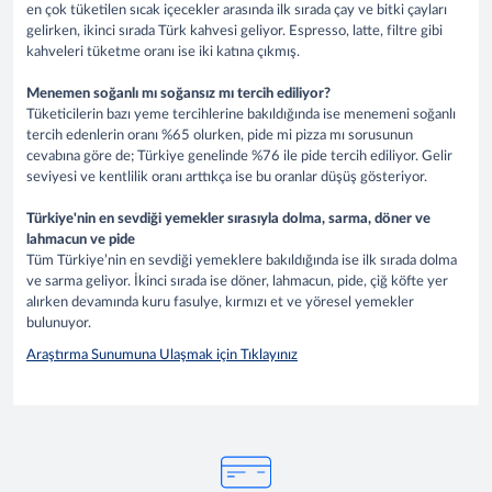
en çok tüketilen sıcak içecekler arasında ilk sırada çay ve bitki çayları
gelirken, ikinci sırada Türk kahvesi geliyor. Espresso, latte, filtre gibi
kahveleri tüketme oranı ise iki katına çıkmış.
Menemen soğanlı mı soğansız mı tercih ediliyor?
Tüketicilerin bazı yeme tercihlerine bakıldığında ise menemeni soğanlı
tercih edenlerin oranı %65 olurken, pide mi pizza mı sorusunun
cevabına göre de; Türkiye genelinde %76 ile pide tercih ediliyor. Gelir
seviyesi ve kentlilik oranı arttıkça ise bu oranlar düşüş gösteriyor.
Türkiye'nin en sevdiği yemekler sırasıyla dolma, sarma, döner ve
lahmacun ve pide
Tüm Türkiye’nin en sevdiği yemeklere bakıldığında ise ilk sırada dolma
ve sarma geliyor. İkinci sırada ise döner, lahmacun, pide, çiğ köfte yer
alırken devamında kuru fasulye, kırmızı et ve yöresel yemekler
bulunuyor.
Araştırma Sunumuna Ulaşmak için Tıklayınız