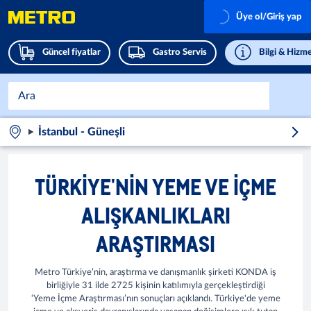
Üye ol/Giriş yap
Güncel fiyatlar
Gastro Servis
Bilgi & Hizme
İstanbul - Güneşli
TÜRKIYE'NIN YEME VE İÇME
ALIŞKANLIKLARI
ARAŞTIRMASI
Metro Türkiye’nin, araştırma ve danışmanlık şirketi KONDA iş
birliğiyle 31 ilde 2725 kişinin katılımıyla gerçekleştirdiği
‘Yeme İçme Araştırması’nın sonuçları açıklandı. Türkiye'de yeme