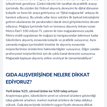
iyileştirmek gerekiyor. Çünkü tüketici bir taraftan da pratiklik arayışı
içerisinde. Bu yüzden biz fiziksel alışveriş deneyimi ile dijital dünyanın
kolaylık ve hızını bir araya getiriyoruz ve ‘fijital mağazacılık’ anlayışı ile
hareket ediyoruz. Bu yönde yıllar önce sektöre ilk barkod teknolojisini
getiren uluslararası bir perakendeci olarak öncü girişimlerimize devam
ediyoruz. Mağaza içerisinde hızlı ve temassız alışveriş imkanı sunan
Metro Fast’i 100 milyon TL yatırım ile tüm mağazalarımıza yaydık.
Metro mobil uygulaması ile mağaza içi navigasyondan ödemeye kadar
tüketicilere alışveriş esnasında kolaylık ve pratiklik sunuyoruz. Aynı
zamanda mağaza içerisindeki kiosklar ile alışveriş esnasında
müşterilerimize ürünlerimiz hakkında bilgiler sunuyoruz. Diğer yandan
profesyonel müşterilerimiz için de çoklu kanal deneyimi sunuyoruz.
Mağazada başlayan alışveriş online sevkiyat ile tamamlanabiliyor.”
GIDA ALIŞVERİŞİNDE NELERE DİKKAT
EDİYORUZ?
Yerli ürüne %25, yöresel ürüne ise %50 talep artıyor
Araştırmaya göre, tüketicilerin yerel ve yöresel ürünlere gösterdiği
talep giderek artarken, market markalı ürünlere de talep oldukça
yüksek. Gıda alışverişinde ürünlerin uygun fiyatlı olmasına dikkat