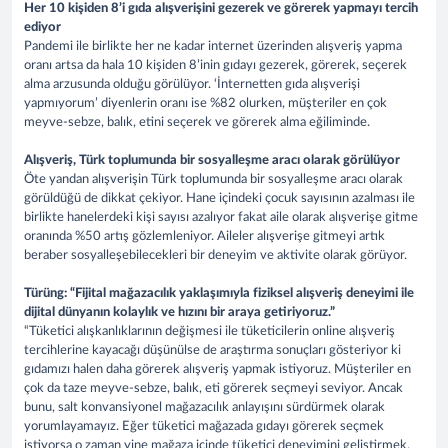
Her 10 kişiden 8’i gıda alışverişini gezerek ve görerek yapmayı tercih
ediyor
Pandemi ile birlikte her ne kadar internet üzerinden alışveriş yapma
oranı artsa da hala 10 kişiden 8’inin gıdayı gezerek, görerek, seçerek
alma arzusunda olduğu görülüyor. ‘İnternetten gıda alışverişi
yapmıyorum’ diyenlerin oranı ise %82 olurken, müşteriler en çok
meyve-sebze, balık, etini seçerek ve görerek alma eğiliminde.
Alışveriş, Türk toplumunda bir sosyalleşme aracı olarak görülüyor
Öte yandan alışverişin Türk toplumunda bir sosyalleşme aracı olarak
görüldüğü de dikkat çekiyor. Hane içindeki çocuk sayısının azalması ile
birlikte hanelerdeki kişi sayısı azalıyor fakat aile olarak alışverişe gitme
oranında %50 artış gözlemleniyor. Aileler alışverişe gitmeyi artık
beraber sosyalleşebilecekleri bir deneyim ve aktivite olarak görüyor.
Türüng: “Fijital mağazacılık yaklaşımıyla fiziksel alışveriş deneyimi ile
dijital dünyanın kolaylık ve hızını bir araya getiriyoruz.”
“Tüketici alışkanlıklarının değişmesi ile tüketicilerin online alışveriş
tercihlerine kayacağı düşünülse de araştırma sonuçları gösteriyor ki
gıdamızı halen daha görerek alışveriş yapmak istiyoruz. Müşteriler en
çok da taze meyve-sebze, balık, eti görerek seçmeyi seviyor. Ancak
bunu, salt konvansiyonel mağazacılık anlayışını sürdürmek olarak
yorumlayamayız. Eğer tüketici mağazada gıdayı görerek seçmek
istiyorsa o zaman yine mağaza içinde tüketici deneyimini geliştirmek,