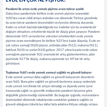
EVDE EN ÇOK NE PİŞİYOR?
Pandemi ile artan evde yemek pişirme oranı tekrar azaldı
Daha önce pandemiyle birlikte evde yemek pişirme oranındaki
%30’lara varan ciddi artışın ardından son dönemde Türkiye genelinde
bu oran tekrar pandemi öncesindeki seviyesine dönmüş durumda.
Kadın ve erkek bazında bakıldığında ise; kadınlar için bu oranlarda bir
değişim olmazken, erkeklerde büyük bir düşüş göze çarpıyor. Pandemi
döneminde %55 seviyelerine yükselen erkeklerdeki evde yemek
pişirme oranı normalleşme ile birlikte %25’lere kadar düşmüş. Evde en
çok sebze yemeği (%20) pişiyor, ardından pilav (%12), makarna (%11),
bakliyat (%10) ve çorba (%10) geliyor. 2017 yılına kıyasla evde sebze
yemeğinin pişmesinde %32 oranında bir artış gözlemlenirken, pilav
pişiminde %17’lik düşüş, makarna pişiminde ise %9’luk bir artış
görünüyor.
Toplumun %60'ı evde yemek yemeyi sağlıklı ve güvenli buluyor
Evde yemek yemeyi daha sağlıklı ve güvenli buluyorum diyenlerin
oranı %60. Buna göre sağlıklı ve güvenli beslenme arayışı nedeniyle
evde yemek tercihinde bir artışın olmadığı ve dışarıda yeme içme
konusunda sağlık ve güvenlik endişesinin pandemi öncesine göre
değişiklik göstermediği söylenebilir. Bu bulgular ışığında, restoranların
önümüzdeki dönemde tabaklarında sundukları gıdaların sağlıklı ve
güvenli olduğunu tüketiciye daha fazla anlatma ihtiyacı olduğu ortaya