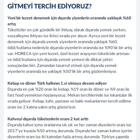
GİTMEYİ TERCİH EDİYORUZ?
Yeni bir lezzet denemek için dışarda yiyenlerin oranında yaklaşık %60
artış
Tüketiciler en çok gündelik bir ihtiyaç olarak dışarıda yemek yerken,
sosyalleşme ihtiyacı ise ikinci sırada yer alıyor. Ayrıca yeni bir lezzet
denemek için dışarıda yemek yiyenlerin oranında yaklaşık %60,
ödül/kutlama nedeniyle dışarıda yiyenlerin oranında ise %90’lık bir artış
var. HORECA için yeni lezzet, özel lezzet arayışının tüketicide artması
ve ödül/kutlama için dışarıda yemek yemesi de dikkat çekici
sonuçlardan biri. Zamandan tasarruf etmek için dışarıda yemek
yiyenlerin oranında ise yaklaşık %50’lik bir artış gözlemleniyor.
Kebap ve döner Türk halkının 1.si olmaya devam ediyor
Dışarıda en çok %20 oran ile kebap, %19 oran ile döner ve %9 oran ile
fast food yemekten hoşlanıyoruz. Mekan tercihlerinde ise lokantalar ilk
sırada geliyor. Kebap, kafe, pastane ve balık mekanlarının tercih edilme
oranı ise 2 katına yakın artış gösteriyor.
Kahveyi dışarda tüketenlerin oranı 2 kat arttı
Dışarıda kahve içme oranlarına sık sık ve her zaman diyenlerin oranı ise
2017’ye kıyasla %50 artmış durumda. Dışarıda her zaman kahve içerim
diyenlerin oranı ise iki katından fazla artmış durumda. Türkiye çapında