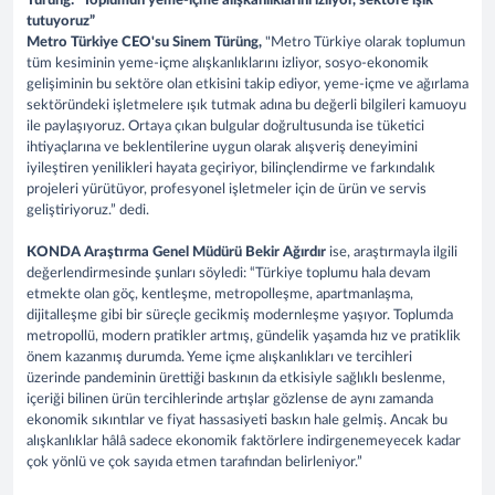
Türüng: “Toplumun yeme-içme alışkanlıklarını izliyor, sektöre ışık
tutuyoruz”
Metro Türkiye CEO'su Sinem Türüng,
"Metro Türkiye olarak toplumun
tüm kesiminin yeme-içme alışkanlıklarını izliyor, sosyo-ekonomik
gelişiminin bu sektöre olan etkisini takip ediyor, yeme-içme ve ağırlama
sektöründeki işletmelere ışık tutmak adına bu değerli bilgileri kamuoyu
ile paylaşıyoruz. Ortaya çıkan bulgular doğrultusunda ise tüketici
ihtiyaçlarına ve beklentilerine uygun olarak alışveriş deneyimini
iyileştiren yenilikleri hayata geçiriyor, bilinçlendirme ve farkındalık
projeleri yürütüyor, profesyonel işletmeler için de ürün ve servis
geliştiriyoruz.” dedi.
KONDA Araştırma Genel Müdürü Bekir Ağırdır
ise, araştırmayla ilgili
değerlendirmesinde şunları söyledi: “Türkiye toplumu hala devam
etmekte olan göç, kentleşme, metropolleşme, apartmanlaşma,
dijitalleşme gibi bir süreçle gecikmiş modernleşme yaşıyor. Toplumda
metropollü, modern pratikler artmış, gündelik yaşamda hız ve pratiklik
önem kazanmış durumda. Yeme içme alışkanlıkları ve tercihleri
üzerinde pandeminin ürettiği baskının da etkisiyle sağlıklı beslenme,
içeriği bilinen ürün tercihlerinde artışlar gözlense de aynı zamanda
ekonomik sıkıntılar ve fiyat hassasiyeti baskın hale gelmiş. Ancak bu
alışkanlıklar hâlâ sadece ekonomik faktörlere indirgenemeyecek kadar
çok yönlü ve çok sayıda etmen tarafından belirleniyor.”