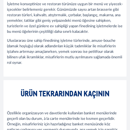
İşletme konseptinize ve restoran türünüze uygun bir menü ve yiyecek-
içecekler belirlemeniz gerekir. Günümüzde sayısı artan brasserie gibi
restoran türleri, kahvaltı, atıştırmalık, çorbalar, başlangıç, makarna, ana
yemekler, tatlılar gibi geniş yelpazedeki menü öğesine sahipken,
turistlerin ve özel günlere ev sahipliği yapan finedining işletmelerde ise
bu menü öğelerinin çeşitliliği daha sınırlı kalacaktır.
Uluslararası üne sahip finedining işletme türlerinde, amuse-bouche
(damak hoşluğu) olarak adlandırılan küçük tadımlıklar ile misafirlerin
iştahını artırmayı amaçlanırken, yemek sonrası ise petitfour olarak
bilinen ufak ikramlıklar, misafirlerin mutlu ayrılmasını sağlamada önemli
rol oynar.
ÜRÜN TEKRARINDAN KAÇININ
Özellikle organizasyon ve davetlerde kullanılan banket menülerinde
geçerli olan bu durum, à la carte menülerinde ise kısmen geçerlidir.
Örneğin, misafirleriniz için hazırladığınız banket menüsünde köz
patlıcan çorbasına yer vermeniz durumunda, ana yemek için garnitür