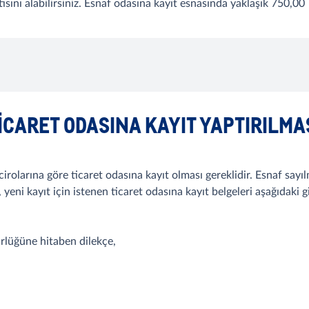
tısını alabilirsiniz. Esnaf odasına kayıt esnasında yaklaşık 750,00 
ICARET ODASINA KAYIT YAPTIRILMA
k cirolarına göre ticaret odasına kayıt olması gereklidir. Esnaf sa
a, yeni kayıt için istenen ticaret odasına kayıt belgeleri aşağıdaki gi
rlüğüne hitaben dilekçe,