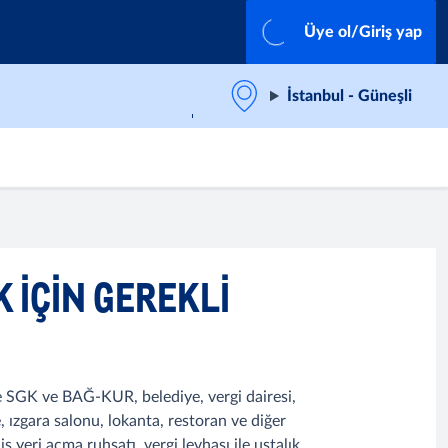
Üye ol/Giriş yap
İstanbul - Güneşli
 İÇIN GEREKLI
öre SGK ve BAĞ-KUR, belediye, vergi dairesi,
, ızgara salonu, lokanta, restoran ve diğer
ş yeri açma ruhsatı, vergi levhası ile ustalık