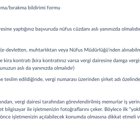
ama/bırakma bildirimi formu
esine yaptığınız başvuruda nüfus cüzdanı aslı yanınızda olmalıdır
mi (e-devletten, muhtarlıktan veya Nüfus Müdürlüğü’nden alınabil
ise kira kontratı (kira kontratınız varsa vergi dairesine damga verg
punuzun aslı da yanınızda olmalıdır)
 teslim edildiğinde, vergi numarası üzerinden şirket adı özelinde 
ndan, vergi dairesi tarafından görevlendirilmiş memurlar iş yerini
et bilgisayar ile işletmenizin fotoğraflarını çeker. Böylece ilk “yo
 önce işletmenizin açılabilecek konumda olmasına dikkat etmeli 