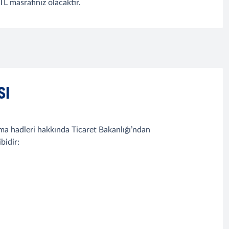
TL masrafınız olacaktır.
SI
yılma hadleri hakkında Ticaret Bakanlığı’ndan
bidir: