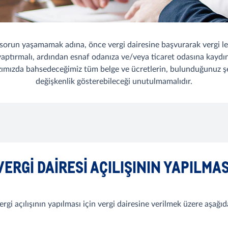
orun yaşamamak adına, önce vergi dairesine başvurarak vergi levh
yaptırmalı, ardından esnaf odanıza ve/veya ticaret odasına kaydını
zımızda bahsedeceğimiz tüm belge ve ücretlerin, bulunduğunuz ş
değişkenlik gösterebileceği unutulmamalıdır.
VERGI DAIRESI AÇILIŞININ YAPILMAS
ergi açılışının yapılması için vergi dairesine verilmek üzere aşağıd