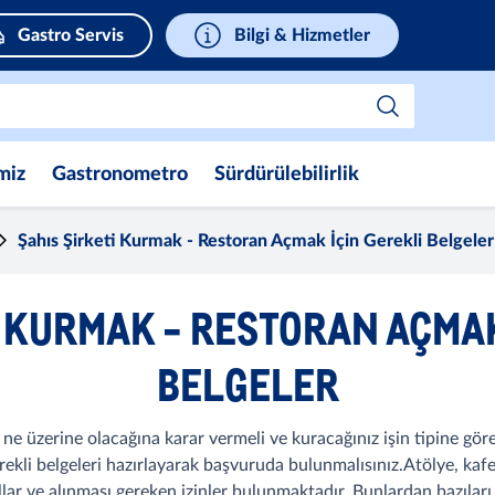
Gastro Servis
Bilgi & Hizmetler
miz
Gastronometro
Sürdürülebilirlik
Şahıs Şirketi Kurmak - Restoran Açmak İçin Gerekli Belgeler
I KURMAK - RESTORAN AÇMAK
BELGELER
zin ne üzerine olacağına karar vermeli ve kuracağınız işin tipine g
rekli belgeleri hazırlayarak başvuruda bulunmalısınız.Atölye, kafe
llar ve alınması gereken izinler bulunmaktadır. Bunlardan bazıları i