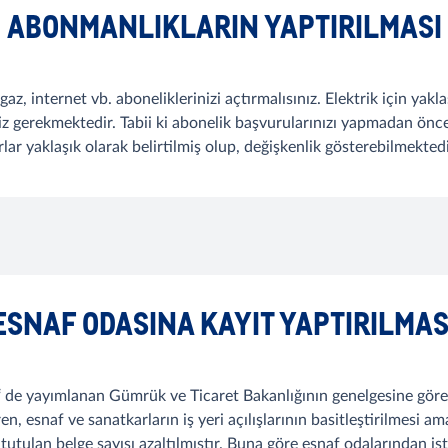
ABONMANLIKLARIN YAPTIRILMASI
algaz, internet vb. aboneliklerinizi açtırmalısınız. Elektrik için ya
niz gerekmektedir. Tabii ki abonelik başvurularınızı yapmadan ön
rlar yaklaşık olarak belirtilmiş olup, değişkenlik gösterebilmektedi
ESNAF ODASINA KAYIT YAPTIRILMAS
‘ de yayımlanan Gümrük ve Ticaret Bakanlığının genelgesine göre
esnaf ve sanatkarların iş yeri açılışlarının basitleştirilmesi amacı
 tutulan belge sayısı azaltılmıştır. Buna göre esnaf odalarından ist