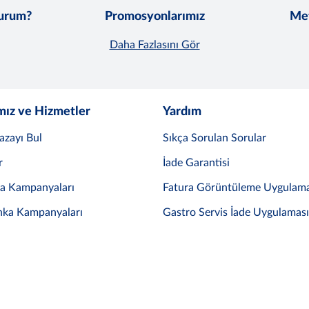
lurum?
Promosyonlarımız
Met
Daha Fazlasını Gör
mız ve Hizmetler
Yardım
azayı Bul
Sıkça Sorulan Sorular
r
İade Garantisi
ka Kampanyaları
Fatura Görüntüleme Uygulama
nka Kampanyaları
Gastro Servis İade Uygulaması