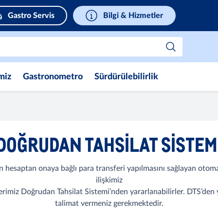
Gastro Servis
Bilgi & Hizmetler
miz
Gastronometro
Sürdürülebilirlik
DOĞRUDAN TAHSILAT SISTEM
 hesaptan onaya bağlı para transferi yapılmasını sağlayan otomat
ilişkimiz
imiz Doğrudan Tahsilat Sistemi’nden yararlanabilirler. DTS’den y
talimat vermeniz gerekmektedir.