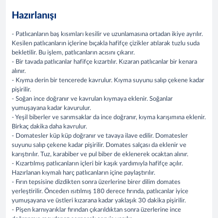
Hazırlanışı
- Patlıcanların baş kısımları kesilir ve uzunlamasına ortadan ikiye ayrılır.
Kesilen patlıcanların içlerine bıçakla hafifçe çizikler atılarak tuzlu suda
bekletilir. Bu işlem, patlıcanların acısını çıkarır.
- Bir tavada patlıcanlar hafifçe kızartılır. Kızaran patlıcanlar bir kenara
alınır.
- Kıyma derin bir tencerede kavrulur. Kıyma suyunu salıp çekene kadar
pişirilir.
- Soğan ince doğranır ve kavrulan kıymaya eklenir. Soğanlar
yumuşayana kadar kavurulur.
- Yeşil biberler ve sarımsaklar da ince doğranır, kıyma karışımına eklenir.
Birkaç dakika daha kavrulur.
- Domatesler küp küp doğranır ve tavaya ilave edilir. Domatesler
suyunu salıp çekene kadar pişirilir. Domates salçası da eklenir ve
karıştırılır. Tuz, karabiber ve pul biber de eklenerek ocaktan alınır.
- Kızartılmış patlıcanların içleri bir kaşık yardımıyla hafifçe açılır.
Hazırlanan kıymalı harç patlıcanların içine paylaştırılır.
- Fırın tepsisine dizdikten sonra üzerlerine birer dilim domates
yerleştirilir. Önceden ısıtılmış 180 derece fırında, patlıcanlar iyice
yumuşayana ve üstleri kızarana kadar yaklaşık 30 dakika pişirilir.
- Pişen karnıyarıklar fırından çıkarıldıktan sonra üzerlerine ince