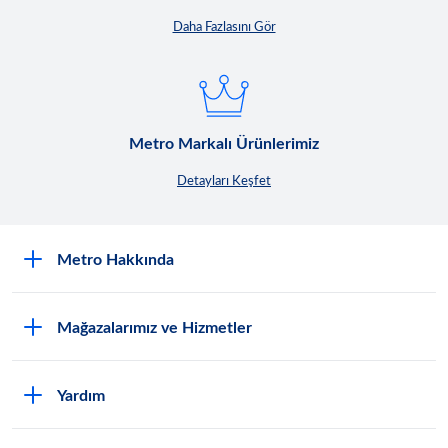
Daha Fazlasını Gör
Metro Markalı Ürünlerimiz
Detayları Keşfet
Metro Hakkında
Nasıl Metro Müşterisi Olurum?
Mağazalarımız ve Hizmetler
Hakkımızda
En Yakın Mağazayı Bul
Sürdürülebilirlik
Yardım
Promosyonlar
Kalite ve Ürün Güvenliği
Sıkça Sorulan Sorular