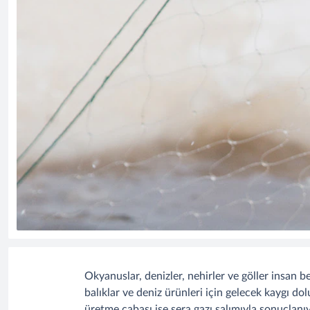
Okyanuslar, denizler, nehirler ve göller insa
balıklar ve deniz ürünleri için gelecek kaygı dol
üretme çabası ise sera gazı salımıyla sonuçlanıy