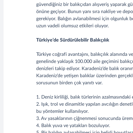
güvendiğiniz bir balıkçıdan alışveriş yaparak güv
önüne geçiyor. Bunun yanı sıra nakliye ve depo
gerekiyor. Balığın avlanabilmesi için olgunluk
uzun vadeli olumsuz etkileri oluyor.
Türkiye’de Sürdürülebilir Balıkçılık
Türkiye coğrafi avantajını, balıkçılık alanında 
genelinde yaklaşık 100.000 aile geçimini balıkç
denizleri takip ediyor. Karadeniz’de balık oranı
Karadeniz’de yetişen balıklar üzerinden gerçekl
sorusunun birden çok yanıtı var.
1. Deniz kirliliği, balık türlerinin azalmasındaki 
2. Işık, trol ve dinamitle yapılan avcılığın dene
bu yöntemler kullanılıyor.
3. Av yasaklarının çiğnenmesi sonucunda üreme 
4. Balık yuva ve yatakları bozuluyor.
5. Bir balığın avlanabilmesi için belirli boyut