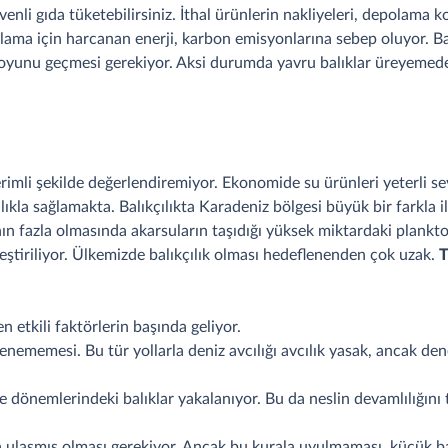
enli gıda tüketebilirsiniz. İthal ürünlerin nakliyeleri, depolama k
lama için harcanan enerji, karbon emisyonlarına sebep oluyor. Ba
 boyunu geçmesi gerekiyor. Aksi durumda yavru balıklar üreyemede
verimli şekilde değerlendiremiyor. Ekonomide su ürünleri yeterli s
ılıkla sağlamakta. Balıkçılıkta Karadeniz bölgesi büyük bir farkla
nın fazla olmasında akarsuların taşıdığı yüksek miktardaki plankto
eştiriliyor. Ülkemizde balıkçılık olması hedeflenenden çok uzak.
T
en etkili faktörlerin başında geliyor.
tlenememesi. Bu tür yollarla deniz avcılığı avcılık yasak, ancak den
dönemlerindeki balıklar yakalanıyor. Bu da neslin devamlılığını t
lara ulaşmış olması gerekiyor. Ancak bu kurala uyulmaması, küçük 