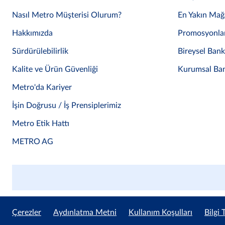
Nasıl Metro Müşterisi Olurum?
En Yakın Mağ
Hakkımızda
Promosyonla
Sürdürülebilirlik
Bireysel Ban
Kalite ve Ürün Güvenliği
Kurumsal Ba
Metro'da Kariyer
İşin Doğrusu / İş Prensiplerimiz
Metro Etik Hattı
METRO AG
Çerezler
Aydınlatma Metni
Kullanım Koşulları
Bilgi