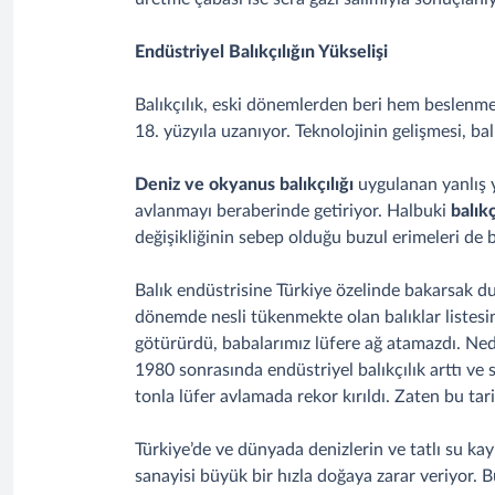
Endüstriyel Balıkçılığın Yükselişi
Balıkçılık, eski dönemlerden beri hem beslenme i
18. yüzyıla uzanıyor. Teknolojinin gelişmesi, ba
Deniz ve okyanus balıkçılığı
uygulanan yanlış y
avlanmayı beraberinde getiriyor. Halbuki
balık
değişikliğinin sebep olduğu buzul erimeleri de ba
Balık endüstrisine Türkiye özelinde bakarsak d
dönemde nesli tükenmekte olan balıklar listesind
götürürdü, babalarımız lüfere ağ atamazdı. Ned
1980 sonrasında endüstriyel balıkçılık arttı ve s
tonla lüfer avlamada rekor kırıldı. Zaten bu ta
Türkiye’de ve dünyada denizlerin ve tatlı su kayn
sanayisi büyük bir hızla doğaya zarar veriyor. B