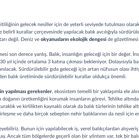
eşitliliğinin gelecek nesiller için de yeterli seviyede tutulması ola
belirli kurallar çerçevesinde yapılacak balık avcılığıyla sürdürüle
tarı değil. Deniz ve
okyanusların ekolojik dengesi
de gözetilmesi 
i son derece yanlış. Balık, insanlığın geleceği için bir değer. İns
0 yıl içinde ortalama 3 katına çıkması bekleniyor. Dolayısıyla bal
llanılacak. Sürdürülebilir gıda geleceği için artan nüfusun olası i
en balık üretiminde sürdürülebilir kurallar oldukça önemli.
çin yapılması gerekenler
, ekosistem temelli bir yaklaşımla ele alı
doğanın üretkenliğini korumak insanların görevi. Tehlike altında o
raklık ve kirlilikten kaynaklı olarak da balık türlerinin tehlike a
hirleşme ve daha birçok sebepten nehir balıklarının da nesli için en
leyebiliriz. Bunun için yapılabilecek iş, yerel balıkçılardan alışver
ay. Ancak tüm bölgelerde geçerli olan bir yöntem var, tek bir balı