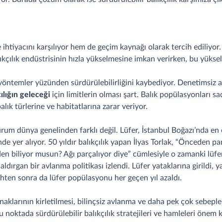
htiyacını karşılıyor hem de geçim kaynağı olarak tercih ediliyor. 
lıkçılık endüstrisinin hızla yükselmesine imkan verirken, bu yükse
öntemler yüzünden sürdürülebilirliğini kaybediyor. Denetimsiz avl
çılığın geleceği
için limitlerin olması şart. Balık popülasyonları s
lık türlerine ve habitatlarına zarar veriyor.
urum dünya genelinden farklı değil. Lüfer, İstanbul Boğazı’nda en
e yer alıyor. 50 yıldır balıkçılık yapan İlyas Torlak, “Önceden pa
en biliyor musun? Ağı parçalıyor diye” cümlesiyle o zamanki lüfe
aldırgan bir avlanma politikası izlendi. Lüfer yataklarına girildi, y
rihten sonra da lüfer popülasyonu her geçen yıl azaldı.
aklarının kirletilmesi, bilinçsiz avlanma ve daha pek çok sebeple ba
u noktada sürdürülebilir balıkçılık stratejileri ve hamleleri önem 