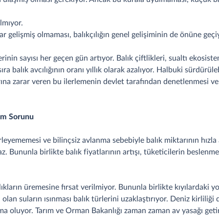
lmıyor.
dar gelişmiş olmaması, balıkçılığın genel gelişiminin de önüne geçi
inin sayısı her geçen gün artıyor. Balık çiftlikleri, sualtı ekosiste
sıra balık avcılığının oranı yıllık olarak azalıyor. Halbuki sürdürüle
ktarına zarar veren bu ilerlemenin devlet tarafından denetlenmesi 
Yem Sorunu
ilerleyememesi ve bilinçsiz avlanma sebebiyle balık miktarının hızla
az. Bununla birlikte balık fiyatlarının artışı, tüketicilerin besle
ların üremesine fırsat verilmiyor. Bununla birlikte kıyılardaki yoğ
olan suların ısınması balık türlerini uzaklaştırıyor. Deniz kirliliğ
alma oluyor. Tarım ve Orman Bakanlığı zaman zaman av yasağı geti