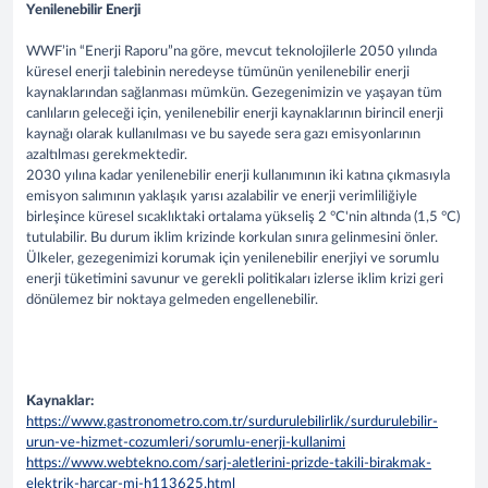
Yenilenebilir Enerji
WWF’in “Enerji Raporu”na göre, mevcut teknolojilerle 2050 yılında
küresel enerji talebinin neredeyse tümünün yenilenebilir enerji
kaynaklarından sağlanması mümkün. Gezegenimizin ve yaşayan tüm
canlıların geleceği için, yenilenebilir enerji kaynaklarının birincil enerji
kaynağı olarak kullanılması ve bu sayede sera gazı emisyonlarının
azaltılması gerekmektedir.
2030 yılına kadar yenilenebilir enerji kullanımının iki katına çıkmasıyla
emisyon salımının yaklaşık yarısı azalabilir ve enerji verimliliğiyle
birleşince küresel sıcaklıktaki ortalama yükseliş 2 °C'nin altında (1,5 °C)
tutulabilir. Bu durum iklim krizinde korkulan sınıra gelinmesini önler.
Ülkeler, gezegenimizi korumak için yenilenebilir enerjiyi ve sorumlu
enerji tüketimini savunur ve gerekli politikaları izlerse iklim krizi geri
dönülemez bir noktaya gelmeden engellenebilir.
Kaynaklar:
https://www.gastronometro.com.tr/surdurulebilirlik/surdurulebilir-
urun-ve-hizmet-cozumleri/sorumlu-enerji-kullanimi
https://www.webtekno.com/sarj-aletlerini-prizde-takili-birakmak-
elektrik-harcar-mi-h113625.html