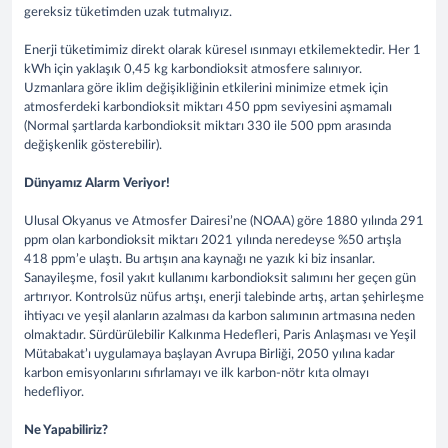
gereksiz tüketimden uzak tutmalıyız.
Enerji tüketimimiz direkt olarak küresel ısınmayı etkilemektedir. Her 1
kWh için yaklaşık 0,45 kg karbondioksit atmosfere salınıyor.
Uzmanlara göre iklim değişikliğinin etkilerini minimize etmek için
atmosferdeki karbondioksit miktarı 450 ppm seviyesini aşmamalı
(Normal şartlarda karbondioksit miktarı 330 ile 500 ppm arasında
değişkenlik gösterebilir).
Dünyamız Alarm Veriyor!
Ulusal Okyanus ve Atmosfer Dairesi’ne (NOAA) göre 1880 yılında 291
ppm olan karbondioksit miktarı 2021 yılında neredeyse %50 artışla
418 ppm’e ulaştı. Bu artışın ana kaynağı ne yazık ki biz insanlar.
Sanayileşme, fosil yakıt kullanımı karbondioksit salımını her geçen gün
artırıyor. Kontrolsüz nüfus artışı, enerji talebinde artış, artan şehirleşme
ihtiyacı ve yeşil alanların azalması da karbon salımının artmasına neden
olmaktadır. Sürdürülebilir Kalkınma Hedefleri, Paris Anlaşması ve Yeşil
Mütabakat’ı uygulamaya başlayan Avrupa Birliği, 2050 yılına kadar
karbon emisyonlarını sıfırlamayı ve ilk karbon-nötr kıta olmayı
hedefliyor.
Ne Yapabiliriz?