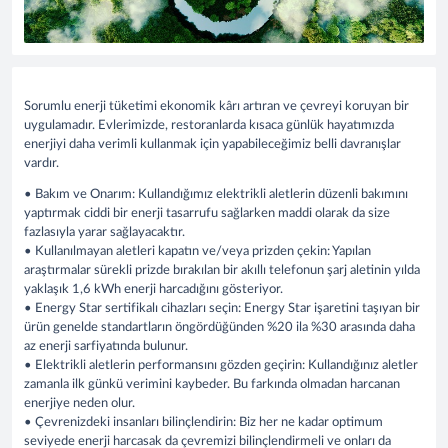
Sorumlu enerji tüketimi ekonomik kârı artıran ve çevreyi koruyan bir
uygulamadır. Evlerimizde, restoranlarda kısaca günlük hayatımızda
enerjiyi daha verimli kullanmak için yapabileceğimiz belli davranışlar
vardır.
• Bakım ve Onarım: Kullandığımız elektrikli aletlerin düzenli bakımını
yaptırmak ciddi bir enerji tasarrufu sağlarken maddi olarak da size
fazlasıyla yarar sağlayacaktır.
• Kullanılmayan aletleri kapatın ve/veya prizden çekin: Yapılan
araştırmalar sürekli prizde bırakılan bir akıllı telefonun şarj aletinin yılda
yaklaşık 1,6 kWh enerji harcadığını gösteriyor.
• Energy Star sertifikalı cihazları seçin: Energy Star işaretini taşıyan bir
ürün genelde standartların öngördüğünden %20 ila %30 arasında daha
az enerji sarfiyatında bulunur.
• Elektrikli aletlerin performansını gözden geçirin: Kullandığınız aletler
zamanla ilk günkü verimini kaybeder. Bu farkında olmadan harcanan
enerjiye neden olur.
• Çevrenizdeki insanları bilinçlendirin: Biz her ne kadar optimum
seviyede enerji harcasak da çevremizi bilinçlendirmeli ve onları da