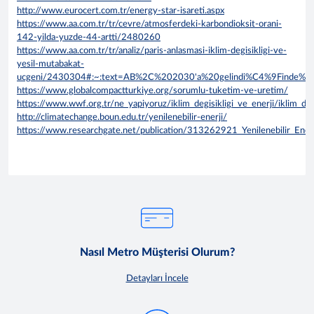
http://www.eurocert.com.tr/energy-star-isareti.aspx
https://www.aa.com.tr/tr/cevre/atmosferdeki-karbondioksit-orani-
142-yilda-yuzde-44-artti/2480260
https://www.aa.com.tr/tr/analiz/paris-anlasmasi-iklim-degisikligi-ve-
yesil-mutabakat-
ucgeni/2430304#:~:text=AB%2C%202030'a%20gelindi%C4%9Finde%
https://www.globalcompactturkiye.org/sorumlu-tuketim-ve-uretim/
https://www.wwf.org.tr/ne_yapiyoruz/iklim_degisikligi_ve_enerji/iklim_degi
http://climatechange.boun.edu.tr/yenilenebilir-enerji/
https://www.researchgate.net/publication/313262921_Yenilenebilir_Enerji
Nasıl Metro Müşterisi Olurum?
Detayları İncele