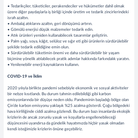
• Tedarikçiler, tüketiciler, perakendeciler ve hükümetler dahil olmak
üzere diğer paydaşlarla iş birliği içinde üretim ve tedarik zincirlerindeki
israfı azaltın.
• Ambalaj atıklarını azaltın, geri dönüşümü artırın.
• Gömülü enerjisi düşük malzemeler tedarik edin.
• Atık ürünleri yeniden kullanabilecek tasarımlar geliştirin.
• Palm yağı, soya, kâğıt, selüloz ve sığır eti gibi ürünlerin sürdürülebilir
şekilde tedarik edildiğine emin olun.
• Sürdürülebilir tüketimin önemi ve daha sürdürülebilir bir yaşam
biçimine yönelik atılabilecek pratik adımlar hakkında farkındalık yaratın.
• Yenilenebilir enerji kaynaklarını kullanın.
COVID-19 ve İklim
2020 yılıyla birlikte pandemi sebebiyle ekonomik ve sosyal aktiviteler
bir nebze kısıtlandı. Bu durum tahmin edilebildiği gibi karbon
emisyonlarında bir düşüşe neden oldu. Pandeminin başladığı bölge olan
Çin’de karbon emisyonu yaklaşık %25 azalma gösterdi. Çoğu bölgedeki
hava kirliliğinde ciddi azalma gözlendi. Bu durum bazı insanlarda ekolojik
krizlerin de ancak zorunlu yasak ve koşullarla engellenebileceği
düşüncesini uyandırsa da gündelik hayatımızda hiçbir yasak olmadan
kendi isteğimizle krizlerin önüne geçebiliriz.