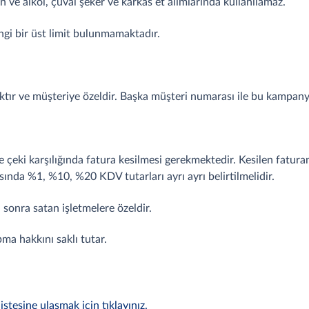
ve alkol, çuval şeker ve karkas et alımlarında kullanılamaz.
ngi bir üst limit bulunmamaktadır.
ıktır ve müşteriye özeldir. Başka müşteri numarası ile bu kampan
iye çeki karşılığında fatura kesilmesi gerekmektedir. Kesilen fatur
sında %1, %10, %20 KDV tutarları ayrı ayrı belirtilmelidir.
 sonra satan işletmelere özeldir.
ma hakkını saklı tutar.
tesine ulaşmak için tıklayınız.