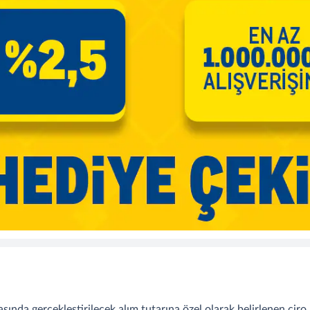
sında gerçekleştirilecek alım tutarına özel olarak belirlenen cir