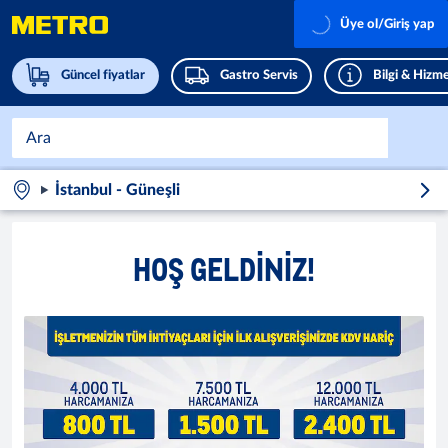
Üye ol/Giriş yap
Güncel fiyatlar
Gastro Servis
Bilgi & Hizme
İstanbul - Güneşli
HOŞ GELDINIZ!