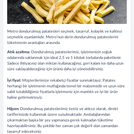
Metro dondurulmuş patatesleri seçmek, tasarruf, kolaylık ve kaliteyi
seçmekle eşanlamlıdır. Metro’nun derin dondurulmuş patateslerini
tüketmenin avantajları arasında:
Atık azaltma:
Dondurulmuş patateslerimiz, işletmenizin soğuk
odalarında saklanmak için ideal 2,5 ve 1 kiloluk torbalarda paketlenir.
Sadece ihtiyacınız olan miktarı kullanacağınız, geri kalanı ise daha uzun
süre saklayabileceğiniz için ürünü daha iyi yönetebilirsiniz.
İyi fiyat:
Müşterilerimize rekabetçi fiyatlar sunmaktayız. Patates
herhangi bir işletmenin mutfağında temel bir malzemedir ve uzun süre
sabit tutabildiğimiz fiyatlarla işletmeniz için mantıklı ve iyi bir ürün
haline getirmekteyiz.
Hijyen:
Dondurulmuş patateslerimiz temiz ve atıksız olarak, direkt
tariflerinizde kullanmak üzere sunulmaktadır. Ambalajlarından
çıkarmaktan başka bir şey yapmanıza gerek kalmadan tüketime
hazırlayabilirsiniz. Bu şekilde her zaman çok değerli olan zamandan
tasarruf edeceksiniz.