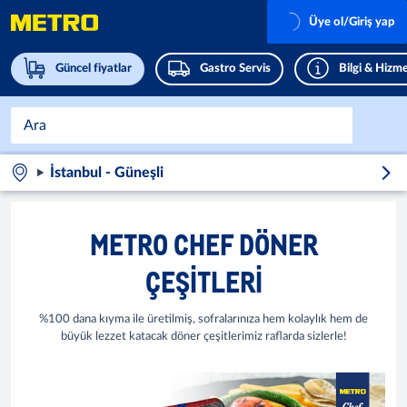
Üye ol/Giriş yap
Güncel fiyatlar
Gastro Servis
Bilgi & Hizme
İstanbul - Güneşli
METRO CHEF DÖNER
ÇEŞITLERI
%100 dana kıyma ile üretilmiş, sofralarınıza hem kolaylık hem de
büyük lezzet katacak döner çeşitlerimiz raflarda sizlerle!