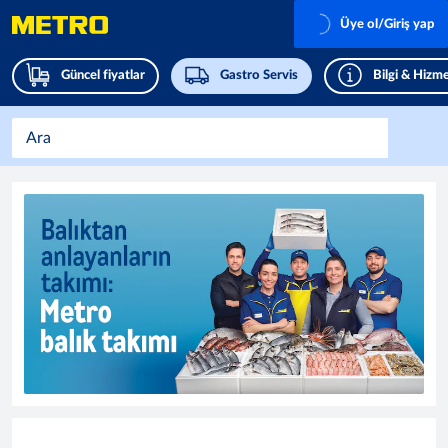
Üye ol/Giriş yap
Güncel fiyatlar
Gastro Servis
Bilgi & Hizme