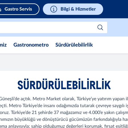
Gastro Servis
Bilgi & Hizmetler
miz
Gastronometro
Sürdürülebilirlik
SÜRDÜRÜLEBILIRLIK
Güneşli’de açtık. Metro Market olarak, Türkiye’ye yatırım yapan 
çti. Metro Türkiye’de insanı odağımızda tutarak çevreye saygılı işl
ıyoruz. Türkiye’de 21 şehirde 37 mağazamız ve 4.000’e yakın çalı
anımızın büyüklüğü ve dönüştürücü gücümüzün farkındalığıyla ha
apma anlayışıyla; sahip olduğumuz değerleri korumak, fırsat eşit