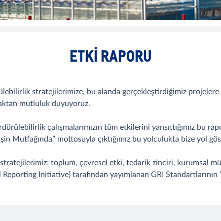
ETKI RAPORU
ebilirlik stratejilerimize, bu alanda gerçekleştirdiğimiz projelere
maktan mutluluk duyuyoruz.
dürülebilirlik çalışmalarımızın tüm etkilerini yansıttığımız bu rap
İşin Mutfağında” mottosuyla çıktığımız bu yolculukta bize yol gös
ratejilerimiz; toplum, çevresel etki, tedarik zinciri, kurumsal müş
 Reporting Initiative) tarafından yayımlanan GRI Standartlarının 