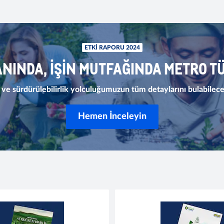
ETKI RAPORU 2024
ANINDA, İŞİN MUTFAĞINDA METRO T
mız ve sürdürülebilirlik yolculuğumuzun tüm detaylarını bulabile
Hemen İnceleyin