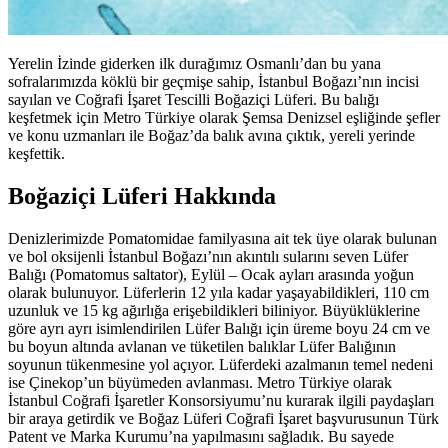
Yerelin İzinde giderken ilk durağımız Osmanlı’dan bu yana
sofralarımızda köklü bir geçmişe sahip, İstanbul Boğazı’nın incisi
sayılan ve Coğrafi İşaret Tescilli Boğaziçi Lüferi. Bu balığı
keşfetmek için Metro Türkiye olarak Şemsa Denizsel eşliğinde şefler
ve konu uzmanları ile Boğaz’da balık avına çıktık, yereli yerinde
keşfettik.
Boğaziçi Lüferi Hakkında
Denizlerimizde Pomatomidae familyasına ait tek üye olarak bulunan
ve bol oksijenli İstanbul Boğazı’nın akıntılı sularını seven Lüfer
Balığı (Pomatomus saltator), Eylül – Ocak ayları arasında yoğun
olarak bulunuyor. Lüferlerin 12 yıla kadar yaşayabildikleri, 110 cm
uzunluk ve 15 kg ağırlığa erişebildikleri biliniyor. Büyüklüklerine
göre ayrı ayrı isimlendirilen Lüfer Balığı için üreme boyu 24 cm ve
bu boyun altında avlanan ve tüketilen balıklar Lüfer Balığının
soyunun tükenmesine yol açıyor. Lüferdeki azalmanın temel nedeni
ise Çinekop’un büyümeden avlanması. Metro Türkiye olarak
İstanbul Coğrafi İşaretler Konsorsiyumu’nu kurarak ilgili paydaşları
bir araya getirdik ve Boğaz Lüferi Coğrafi İşaret başvurusunun Türk
Patent ve Marka Kurumu’na yapılmasını sağladık. Bu sayede