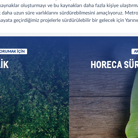
ni kaynaklar oluşturmayı ve bu kaynakları daha fazla kişiye ulaştırm
ok daha uzun süre varlıklarını sürdürebilmesini amaçlıyoruz. Metr
yata geçirdiğimiz projelerle sürdürülebilir bir gelecek için Yarın
KORUMAK IÇIN
AR
IK
HORECA SÜ