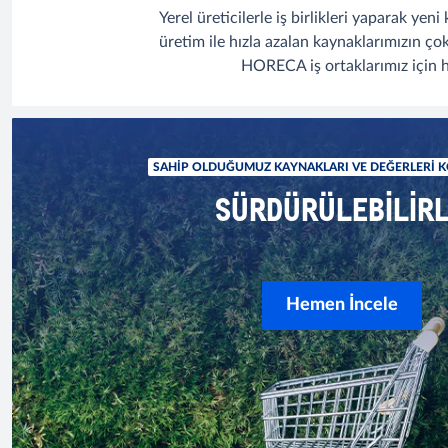
Yerel üreticilerle iş birlikleri yaparak ye
üretim ile hızla azalan kaynaklarımızın ç
HORECA iş ortaklarımız için ha
SAHIP OLDUĞUMUZ KAYNAKLARI VE DEĞERLERI 
SÜRDÜRÜLEBILIRL
Hemen İncele