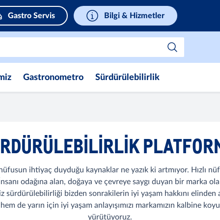
Gastro Servis
Bilgi & Hizmetler
miz
Gastronometro
Sürdürülebilirlik
RDÜRÜLEBILIRLİK PLATFO
sun ihtiyaç duyduğu kaynaklar ne yazık ki artmıyor. Hızlı nüfus a
r. İnsanı odağına alan, doğaya ve çevreye saygı duyan bir marka olar
z sürdürülebilirliği bizden sonrakilerin iyi yaşam hakkını elind
hem de yarın için iyi yaşam anlayışımızı markamızın kalbine koyu
yürütüyoruz.