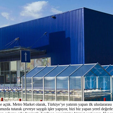
 açtık. Metro Market olarak, Türkiye’ye yatırım yapan ilk uluslararas
ızda tutarak çevreye saygılı işler yapıyor, bizi biz yapan yerel değerle