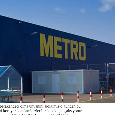
ı perakendeci olma unvanını aldığımız o günden bu
ri koruyarak anlamlı izler bırakmak için çalışıyoruz.