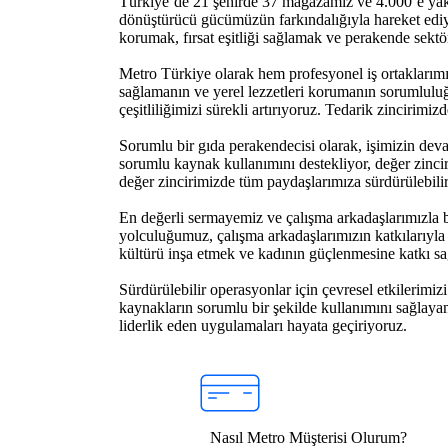
Türkiye’de 21 şehirde 37 mağazamız ve 4.000’e yak
dönüştürücü gücümüzün farkındalığıyla hareket ediy
korumak, fırsat eşitliği sağlamak ve perakende sekt
Metro Türkiye olarak hem profesyonel iş ortaklarımıza h
sağlamanın ve yerel lezzetleri korumanın sorumluluğ
çeşitliliğimizi sürekli artırıyoruz. Tedarik zincirimi
Sorumlu bir gıda perakendecisi olarak, işimizin deva
sorumlu kaynak kullanımını destekliyor, değer zincir
değer zincirimizde tüm paydaşlarımıza sürdürülebili
En değerli sermayemiz ve çalışma arkadaşlarımızla bi
yolculuğumuz, çalışma arkadaşlarımızın katkılarıyla 
kültürü inşa etmek ve kadının güçlenmesine katkı sa
Sürdürülebilir operasyonlar için çevresel etkilerimiz
kaynakların sorumlu bir şekilde kullanımını sağlayan
liderlik eden uygulamaları hayata geçiriyoruz.
Nasıl Metro Müşterisi Olurum?