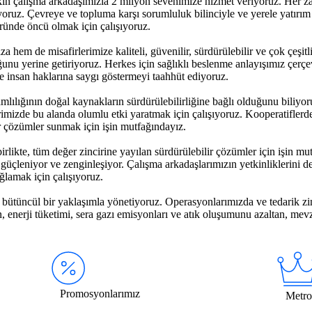
ın çalışma arkadaşımızla 2 milyon sevenimize hizmet veriyoruz. Her z
oruz. Çevreye ve topluma karşı sorumluluk bilinciyle ve yerele yatırı
öründe öncü olmak için çalışıyoruz.
em de misafirlerimize kaliteli, güvenilir, sürdürülebilir ve çok çeşitli
unu yerine getiriyoruz. Herkes için sağlıklı beslenme anlayışımız çerçe
zde insan haklarına saygı göstermeyi taahhüt ediyoruz.
mlılığının doğal kaynakların sürdürülebilirliğine bağlı olduğunu biliyo
imizde bu alanda olumlu etki yaratmak için çalışıyoruz. Kooperatiflerden
r çözümler sunmak için işin mutfağındayız.
rlikte, tüm değer zincirine yayılan sürdürülebilir çözümler için işin m
güçleniyor ve zenginleşiyor. Çalışma arkadaşlarımızın yetkinliklerini d
ğlamak için çalışıyoruz.
i bütüncül bir yaklaşımla yönetiyoruz. Operasyonlarımızda ve tedarik zin
, enerji tüketimi, sera gazı emisyonları ve atık oluşumunu azaltan, mevz
Promosyonlarımız
Metro