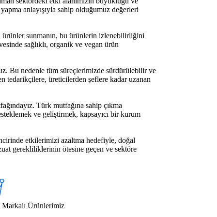
aman sektördeki etki alanımızın büyüklüğü ve
m yapma anlayışıyla sahip olduğumuz değerleri
 ürünler sunmanın, bu ürünlerin izlenebilirliğini
vesinde sağlıklı, organik ve vegan ürün
ruz. Bu nedenle tüm süreçlerimizde sürdürülebilir ve
 tedarikçilere, üreticilerden şeflere kadar uzanan
utfağındayız. Türk mutfağına sahip çıkma
esteklemek ve geliştirmek, kapsayıcı bir kurum
cirinde etkilerimizi azaltma hedefiyle, doğal
uat gerekliliklerinin ötesine geçen ve sektöre
 Markalı Ürünlerimiz