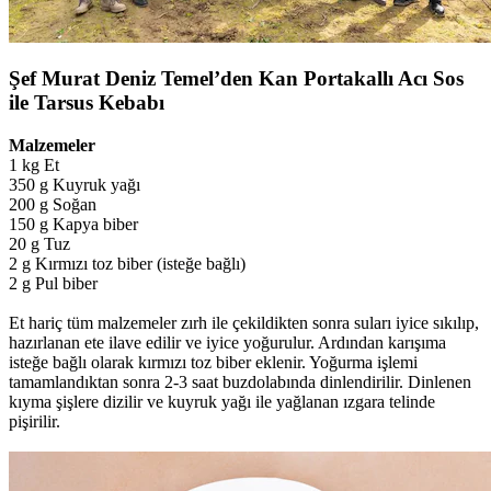
Şef Murat Deniz Temel’den Kan Portakallı Acı Sos
ile Tarsus Kebabı
Malzemeler
1 kg Et
350 g Kuyruk yağı
200 g Soğan
150 g Kapya biber
20 g Tuz
2 g Kırmızı toz biber (isteğe bağlı)
2 g Pul biber
Et hariç tüm malzemeler zırh ile çekildikten sonra suları iyice sıkılıp,
hazırlanan ete ilave edilir ve iyice yoğurulur. Ardından karışıma
isteğe bağlı olarak kırmızı toz biber eklenir. Yoğurma işlemi
tamamlandıktan sonra 2-3 saat buzdolabında dinlendirilir. Dinlenen
kıyma şişlere dizilir ve kuyruk yağı ile yağlanan ızgara telinde
pişirilir.