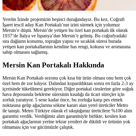
Yerelin İzinde projemizin beşinci durağındayız. Bu kez, Coğrafi
İşaret tescil aday Kan Portakalı’nın izini sürmek için yolumuz
Mersin’e düştü. Mersin’de yetişen bu özel kan portakalı ilk olarak
1937’de İtalya ve İspanya’dan Mersin’e gelmiş. Bu coğrafyadaki
sıra dağların konumu, toprağın yapısı ve sıcaklık süresi burada
yetişen kan portakallarının kendine has rengi, kokusu ve aromasına
sahip olmasını sağlamış.
Mersin Kan Portakalı Hakkında
Mersin Kan Portakalı sezonu çok kısa bir ürün olması onu hem çok
özel hem de zor kılıyor. Dalından koparıldıktan sonra en fazla 2-3 ay
içerisinde tüketilmesi gerekiyor. Diğer portakal cinslerine göre soğuk
hava deposunda bekleme süresinin kısalığı da ticari süreçler için
zorluk yaratıyor. 5 sene kadar önce, bu zorluğa karşı pes etmek
noktasına gelip ağaçlarına sökme kararı alan yerel üreticiler Metro
ile tanıştı. Metro Türkiye olarak el sıkıştığımız üreticilere %100 alım
garantisi verdik. Verdiğimiz alım garantisiyle birlikte, kesilen kan
portakalı ağaçlarının yerine tekrar yenileri de dikildi ve ürünün yok
olmaması için var gücümüzle çalıştık.