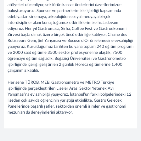
atölyeleri düzenliyor, sektörün kanaat önderlerini davetlerimizde
buluşturuyoruz. Sponsor ve partnerlerimizle işbirliği kapsamında
edebiyattan sinemaya, arkeolojiden sosyal medyaya birçok
interdisipliner alanı konuştuğumuz etkinliklerimize hızla devam
ediyoruz. Her yıl Gastromasa, Sirha, Coffee Fest ve Gastroekonomi
Zirvesi başta olmak üzere birçok öncü etkinliğe katılıyor, Chaine des
Rotisseurs Genç Şef Yarışması ve Bocuse d’Or ön elemesine evsahipliği
yapıyoruz. Kurulduğumuz tarihten bu yana toplam 240 eğitim programı
ve 2000 saat eğitimle 3500 sektör profesyoneline ulaştık, 7500
öğrenciye eğitim sağladık. Boğaziçi Üniversitesi ve Gastronometro
işbirliğinde içeriği geliştirilen 2 günlük Horeca eğitimlerine 1.400
çalışanımız katıldı.
Her sene TÜROB, MEB, Gastronometro ve METRO Türkiye
işbirliğinde gerçekleştirilen Liseler Arası Sektör Yetenek Avı
Yarışması’na ev sahipliği yapıyoruz. İstanbul’un farklı bölgelerindeki 12
liseden çok sayıda öğrencinin yarıştığı etkinlikte, Gastro Gelecek
Panellerinde başarılı şefler, sektörden önemli isimler ve gastronomi
mezunları da deneyimlerini aktarıyor.