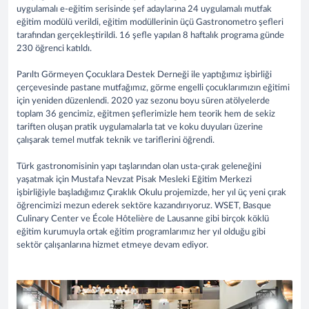
uygulamalı e-eğitim serisinde şef adaylarına 24 uygulamalı mutfak
eğitim modülü verildi, eğitim modüllerinin üçü Gastronometro şefleri
tarafından gerçekleştirildi. 16 şefle yapılan 8 haftalık programa günde
230 öğrenci katıldı.
Parıltı Görmeyen Çocuklara Destek Derneği ile yaptığımız işbirliği
çerçevesinde pastane mutfağımız, görme engelli çocuklarımızın eğitimi
için yeniden düzenlendi. 2020 yaz sezonu boyu süren atölyelerde
toplam 36 gencimiz, eğitmen şeflerimizle hem teorik hem de sekiz
tariften oluşan pratik uygulamalarla tat ve koku duyuları üzerine
çalışarak temel mutfak teknik ve tariflerini öğrendi.
Türk gastronomisinin yapı taşlarından olan usta-çırak geleneğini
yaşatmak için Mustafa Nevzat Pisak Mesleki Eğitim Merkezi
işbirliğiyle başladığımız Çıraklık Okulu projemizde, her yıl üç yeni çırak
öğrencimizi mezun ederek sektöre kazandırıyoruz. WSET, Basque
Culinary Center ve École Hôtelière de Lausanne gibi birçok köklü
eğitim kurumuyla ortak eğitim programlarımız her yıl olduğu gibi
sektör çalışanlarına hizmet etmeye devam ediyor.