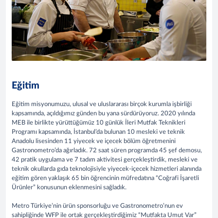
Eğitim
Eğitim misyonumuzu, ulusal ve uluslararası birçok kurumla işbirliği
kapsamında, açıldığımız günden bu yana sürdürüyoruz. 2020 yılında
MEB ile birlikte yürüttüğümüz 10 günlük İleri Mutfak Teknikleri
Programı kapsamında, İstanbul’da bulunan 10 mesleki ve teknik
Anadolu lisesinden 11 yiyecek ve içecek bölüm öğretmenini
Gastronometro’da ağırladık. 72 saat süren programda 45 şef demosu,
42 pratik uygulama ve 7 tadım aktivitesi gerçekleştirdik, mesleki ve
teknik okullarda gıda teknolojisiyle yiyecek-içecek hizmetleri alanında
eğitim gören yaklaşık 65 bin öğrencinin müfredatına “Coğrafi İşaretli
Ürünler” konusunun eklenmesini sağladık.
Metro Türkiye’nin ürün sponsorluğu ve Gastronometro’nun ev
sahipliğinde WFP ile ortak gerçekleştirdiğimiz “Mutfakta Umut Var”