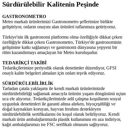
Sürdürülebilir Kalitenin Peşinde
GASTRONOMETRO
Metro markalı ürünlerimizi Gastronometro şeflerimize birlikte
geliştiriyor, onların onayını alan ürünleri raflarımıza getiriyoruz.
Türkiye'nin ilk gastronomi platformu olma özelliğiyle dikkat çeken
özelliğiyle dikkat çeken Gastronometro, Türkiye'de gastronominin
gelişimine katkı sağlamayı ve gastronomi dünyasına yepyeni bir
ritim kazandırmayı amaçlayan bir Metro kuruluşudur.
TEDARİKÇİ TAKİBİ
Tedarikçilerimize periyodik olarak denetimler düzenliyor, GFSI
onaylı kalite belgeleri almaları için onları teşvik ediyoruz.
SÜRDÜRÜLEBİLİRLİK
Tarladan çatala yaklaşımı ile kendi markalı ürünlerimizde
sürdürülebilirliği sağlamak amacıyla ürünün yaşam döngüsünü uçtan
uca ele alıyoruz. Tedarikçilerimizde adil çalışma koşullarını sosyal
uygunluk denetimleri ile garanti altına alırken, biyoçeşitliliği ve
doğal kaynakları koruyan, hayvan ferahını destekleyen
sürdürülebilirlik sertifikalarını ön koşul olarak belirliyoruz. Kendi
markalı ürün ambalajlarımızda plastik kullanımını en aza indiriyor,
kağıt ambalajlarımızı ise FSC sertfikalı olmasını sağlıyoruz.