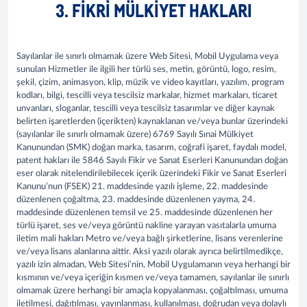
3. FIKRI MÜLKIYET HAKLARI
Sayılanlar ile sınırlı olmamak üzere Web Sitesi, Mobil Uygulama veya
sunulan Hizmetler ile ilgili her türlü ses, metin, görüntü, logo, resim,
şekil, çizim, animasyon, klip, müzik ve video kayıtları, yazılım, program
kodları, bilgi, tescilli veya tescilsiz markalar, hizmet markaları, ticaret
unvanları, sloganlar, tescilli veya tescilsiz tasarımlar ve diğer kaynak
belirten işaretlerden (içerikten) kaynaklanan ve/veya bunlar üzerindeki
(sayılanlar ile sınırlı olmamak üzere) 6769 Sayılı Sınai Mülkiyet
Kanunundan (SMK) doğan marka, tasarım, coğrafi işaret, faydalı model,
patent hakları ile 5846 Sayılı Fikir ve Sanat Eserleri Kanunundan doğan
eser olarak nitelendirilebilecek içerik üzerindeki Fikir ve Sanat Eserleri
Kanunu’nun (FSEK) 21. maddesinde yazılı işleme, 22. maddesinde
düzenlenen çoğaltma, 23. maddesinde düzenlenen yayma, 24.
maddesinde düzenlenen temsil ve 25. maddesinde düzenlenen her
türlü işaret, ses ve/veya görüntü nakline yarayan vasıtalarla umuma
iletim mali hakları Metro ve/veya bağlı şirketlerine, lisans verenlerine
ve/veya lisans alanlarına aittir. Aksi yazılı olarak ayrıca belirtilmedikçe,
yazılı izin almadan, Web Sitesi’nin, Mobil Uygulamanın veya herhangi bir
kısmının ve/veya içeriğin kısmen ve/veya tamamen, sayılanlar ile sınırlı
olmamak üzere herhangi bir amaçla kopyalanması, çoğaltılması, umuma
iletilmesi, dağıtılması, yayınlanması, kullanılması, doğrudan veya dolaylı