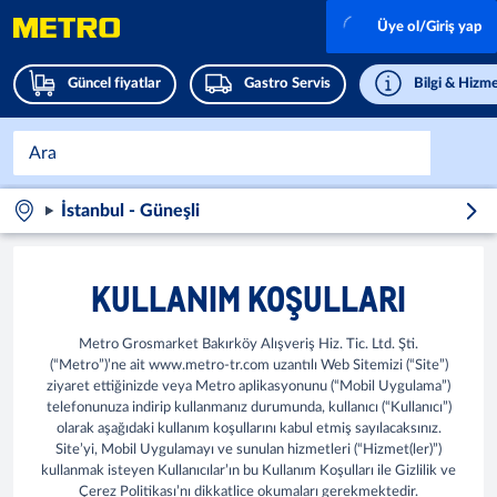
Üye ol/Giriş yap
Güncel fiyatlar
Gastro Servis
Bilgi & Hizme
İstanbul - Güneşli
KULLANIM KOŞULLARI
Metro Grosmarket Bakırköy Alışveriş Hiz. Tic. Ltd. Şti.
(“Metro”)’ne ait www.metro-tr.com uzantılı Web Sitemizi (“Site”)
ziyaret ettiğinizde veya Metro aplikasyonunu (“Mobil Uygulama”)
telefonunuza indirip kullanmanız durumunda, kullanıcı (“Kullanıcı”)
olarak aşağıdaki kullanım koşullarını kabul etmiş sayılacaksınız.
Site’yi, Mobil Uygulamayı ve sunulan hizmetleri (“Hizmet(ler)”)
kullanmak isteyen Kullanıcılar’ın bu Kullanım Koşulları ile Gizlilik ve
Çerez Politikası’nı dikkatlice okumaları gerekmektedir.