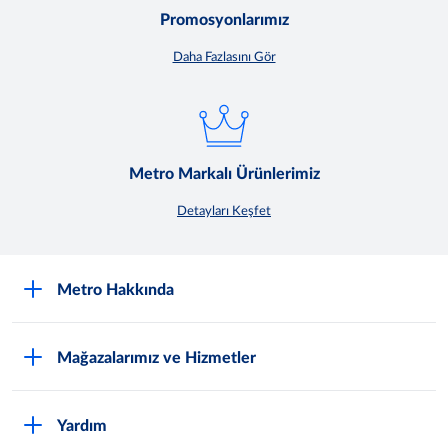
Promosyonlarımız
Daha Fazlasını Gör
Metro Markalı Ürünlerimiz
Detayları Keşfet
Metro Hakkında
Nasıl Metro Müşterisi Olurum?
Mağazalarımız ve Hizmetler
Hakkımızda
En Yakın Mağazayı Bul
Sürdürülebilirlik
Yardım
Promosyonlar