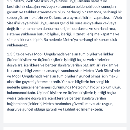
1.2 Metro, Web Sitesi’nin veya Mobil Uygulamanın hatasız ve
kesintisiniz olacağını ve/veya kullanımdan beklenebilecek sonuçları
garanti ve taahhüt etmemekte olup, herhangi bir zamanda, herhangi bir
sebep göstermeksizin ve Kullanıcılar’a ayrıca bildirim yapmaksızın Web
Sitesi’ni veya Mobil Uygulamayı geçici bir süre askıya alma ve/veya
değiştirme, tamamen durdurma, erişimi durdurma ve sınırlandırma,
sisteme yüklenen bütün bilgileri, içeriği, Hizmet’i erişime kapatma ve
silme hakkına sahiptir. Bu nedenle Metro’ya herhangi bir sorumluluk
yüklenemez.
1.3 Site’de veya Mobil Uygulamada yer alan tüm bilgiler ve linkler
(üçüncü kişilere ve üçüncü kişilerin işlettiği başka web sitelerine
dosyalara, içeriklere ve benzer alanlara verilen bağlantılar), reklam ve
Kullanıcıya bilgi vermek amacıyla sunulmuştur. Metro, Web Sitesi’nde
ve Mobil Uygulamada yer alan tüm bilgilerin güncel olması için makul
olan tüm gayreti göstermektedir. Yer alan bilgilerin herhangi bir
nedenle güncellenememesi durumunda Metro’nun hiç bir sorumluluğu
bulunmamaktadır. Üçüncü kişilere ve üçüncü kişilerin işlettiği başka
web sitelerine dosyalara, içeriklere ve benzer alanlara verilen
bağlantıların (linklerin) Metro tarafından güvenli, mevzuata uygun,
doğru ve güncel olduğu garanti ve taahhüt edilmemektedir.