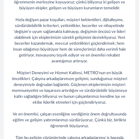
öğrenmenin merkezine koyuyoruz; çünkü biliyoruz ki gelişen ve
büyüyen ekipler, gelişen ve büyüyen kurumların temelidir.
Hızla değişen pazar koşulları, müşteri beklentileri, dijitalleşme,
sürdürülebilirlik kriterleri, yetkinlikler, beceriler ve nihayetinde
‘değişim’e uyum sağlamakla kalmayıp, değişimin öncüsü ve lideri
olabilmek için ekiplerimizin sürekli gelişimini destekliyoruz. Yeni
beceriler kazandırmak, mevcut yetkinlikleri güçlendirmek; hem
insan odağımızı büyütüyor hem de süreçlerimizi daha verimli hale
getiriyor, inovasyonu teşvik ediyor ve en önemlisi rekabet
avantajımızı artırıyor.
Müşteri Deneyimi ve Hizmet Kalitesi, METRO’nun en büyük
öncelikleri. Çalışma arkadaşlarımızın gelişimi, sunduğumuz müşteri
deneyimiyle doğrudan bağlantılı. Güçlenen ekiplerimizin müşteri
memnuniyetini ve başarısını artırdığını ve sürdürülebilir büyümeye
katkı sağladığını biliyoruz ve bunun çalışanlarımızı kendine işe ve
ekibe liderlik etmeleri için güçlendiriyoruz.
Ve en önemlisi, çalışan esenliğine verdiğimiz önem doğrultusunda
eğitim ve gelişim yatırımlarımızı sürdürüyoruz. Çünkü biz, birlikte
öğrenerek büyüyoruz.
Tüm bu gelişim çözümlerinde çalışma arkadaşlarımız iş başında