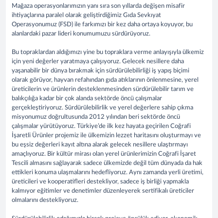
Mağaza operasyonlarımızın yanı sıra son yıllarda değişen misafir
ihtiyaçlarına paralel olarak geliştirdiğimiz Gıda Sevkıyat
Operasyonumuz (FSD) ile farkımızı bir kez daha ortaya koyuyor, bu
alanlardaki pazar lideri konumumuzu sürdürüyoruz.
Bu topraklardan aldığımızı yine bu topraklara verme anlayışıyla ülkemiz
için yeni değerler yaratmaya çalışıyoruz. Gelecek nesillere daha
yaşanabilir bir dünya bırakmak için sürdürülebilirliği iş yapış biçimi
olarak görüyor, hayvan refahından gıda atıklarının önlenmesine, yerel
üreticilerin ve ürünlerin desteklenmesinden sürdürülebilir tarım ve
balıkçılığa kadar bir çok alanda sektörde öncü çalışmalar
gerçekleştiriyoruz. Sürdürülebilirlik ve yerel değerlere sahip çıkma
misyonumuz doğrultusunda 2012 yılından beri sektörde öncü
çalışmalar yürütüyoruz. Türkiye’de ilk kez hayata geçirilen Coğrafi
İşaretli Ürünler projemiz ile ülkemizin lezzet haritasını oluşturmayı ve
bu eşsiz değerleri kayıt altına alarak gelecek nesillere ulaştırmayı
amaçlıyoruz. Bir kültür mirası olan yerel ürünlerimizin Coğrafi İşaret
Tescili almasını sağlayarak sadece ülkemizde değil tüm dünyada da hak
ettikleri konuma ulaşmalarını hedefliyoruz. Aynı zamanda yerli üretimi,
üreticileri ve kooperatifleri destekliyor, sadece iş birliği yapmakla
kalmıyor eğitimler ve denetimler düzenleyerek sertifikalı üreticiler
olmalarını destekliyoruz.