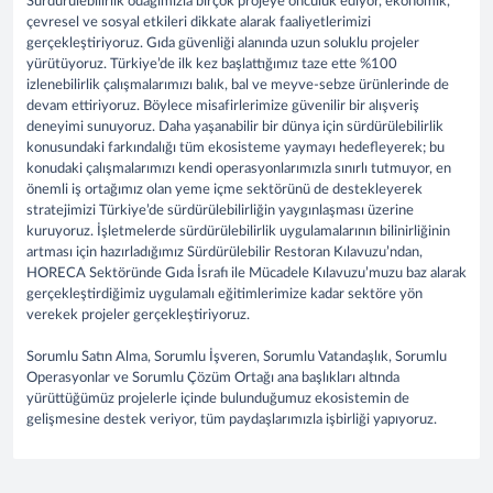
Sürdürülebilirlik odağımızla birçok projeye öncülük ediyor, ekonomik,
çevresel ve sosyal etkileri dikkate alarak faaliyetlerimizi
gerçekleştiriyoruz. Gıda güvenliği alanında uzun soluklu projeler
yürütüyoruz. Türkiye’de ilk kez başlattığımız taze ette %100
izlenebilirlik çalışmalarımızı balık, bal ve meyve-sebze ürünlerinde de
devam ettiriyoruz. Böylece misafirlerimize güvenilir bir alışveriş
deneyimi sunuyoruz. Daha yaşanabilir bir dünya için sürdürülebilirlik
konusundaki farkındalığı tüm ekosisteme yaymayı hedefleyerek; bu
konudaki çalışmalarımızı kendi operasyonlarımızla sınırlı tutmuyor, en
önemli iş ortağımız olan yeme içme sektörünü de destekleyerek
stratejimizi Türkiye’de sürdürülebilirliğin yaygınlaşması üzerine
kuruyoruz. İşletmelerde sürdürülebilirlik uygulamalarının bilinirliğinin
artması için hazırladığımız Sürdürülebilir Restoran Kılavuzu’ndan,
HORECA Sektöründe Gıda İsrafı ile Mücadele Kılavuzu’muzu baz alarak
gerçekleştirdiğimiz uygulamalı eğitimlerimize kadar sektöre yön
verekek projeler gerçekleştiriyoruz.
Sorumlu Satın Alma, Sorumlu İşveren, Sorumlu Vatandaşlık, Sorumlu
Operasyonlar ve Sorumlu Çözüm Ortağı ana başlıkları altında
yürüttüğümüz projelerle içinde bulunduğumuz ekosistemin de
gelişmesine destek veriyor, tüm paydaşlarımızla işbirliği yapıyoruz.