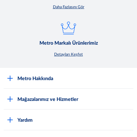
Daha Fazlasını Gör
Metro Markalı Ürünlerimiz
Detayları Keşfet
Metro Hakkında
Nasıl Metro Müşterisi Olurum?
Mağazalarımız ve Hizmetler
Hakkımızda
En Yakın Mağazayı Bul
Sürdürülebilirlik
Yardım
Promosyonlar
Kalite ve Ürün Güvenliği
Sıkça Sorulan Sorular
Bireysel Banka Kampanyaları