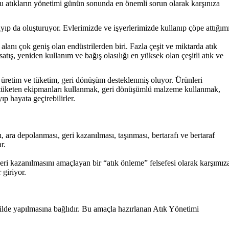
.. Bu atıkların yönetimi günün sonunda en önemli sorun olarak karşınıza
ıp da oluşturuyor. Evlerimizde ve işyerlerimizde kullanıp çöpe attığım
 alanı çok geniş olan endüstrilerden biri. Fazla çeşit ve miktarda atık
ış, yeniden kullanım ve bağış olasılığı en yüksek olan çeşitli atık ve
r üretim ve tüketim, geri dönüşüm desteklenmiş oluyor. Ürünleri
ji tüketen ekipmanları kullanmak, geri dönüşümlü malzeme kullanmak,
ıp hayata geçirebilirler.
ı, ara depolanması, geri kazanılması, taşınması, bertarafı ve bertaraf
r.
 geri kazanılmasını amaçlayan bir “atık önleme” felsefesi olarak karşımız
 giriyor.
ilde yapılmasına bağlıdır. Bu amaçla hazırlanan Atık Yönetimi