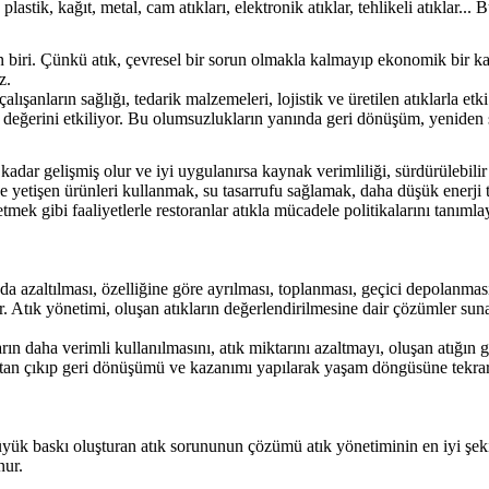
lastik, kağıt, metal, cam atıkları, elektronik atıklar, tehlikeli atıklar.
 biri. Çünkü atık, çevresel bir sorun olmakla kalmayıp ekonomik bir kay
z.
şanların sağlığı, tedarik malzemeleri, lojistik ve üretilen atıklarla etki
değerini etkiliyor. Bu olumsuzlukların yanında geri dönüşüm, yeniden sat
dar gelişmiş olur ve iyi uygulanırsa kaynak verimliliği, sürdürülebili
e yetişen ürünleri kullanmak, su tasarrufu sağlamak, daha düşük ener
ek gibi faaliyetlerle restoranlar atıkla mücadele politikalarını tanımlay
ında azaltılması, özelliğine göre ayrılması, toplanması, geçici depolanmas
ir. Atık yönetimi, oluşan atıkların değerlendirilmesine dair çözümler suna
ların daha verimli kullanılmasını, atık miktarını azaltmayı, oluşan atığın
aktan çıkıp geri dönüşümü ve kazanımı yapılarak yaşam döngüsüne tekrar
büyük baskı oluşturan atık sorununun çözümü atık yönetiminin en iyi şek
nur.