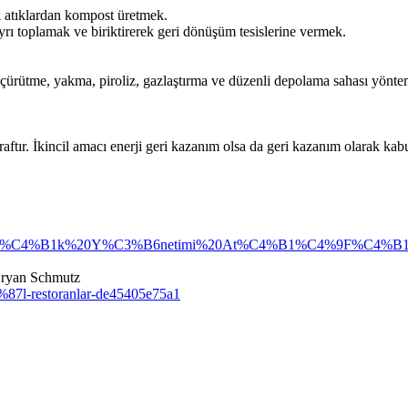
ik atıklardan kompost üretmek.
 ayrı toplamak ve biriktirerek geri dönüşüm tesislerine vermek.
ütme, yakma, piroliz, gazlaştırma ve düzenli depolama sahası yöntemler
tır. İkincil amacı enerji geri kazanım olsa da geri kazanım olarak kabu
:~:text=At%C4%B1k%20Y%C3%B6netimi%20At%C4%B1%C4%9F%C4
 Bryan Schmutz
%87l-restoranlar-de45405e75a1