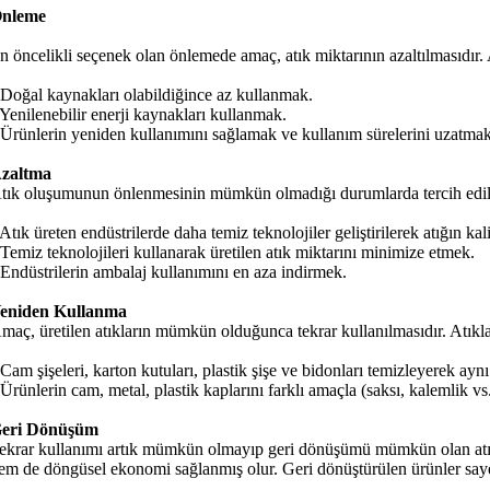
nleme
n öncelikli seçenek olan önlemede amaç, atık miktarının azaltılmasıdır. 
 Doğal kaynakları olabildiğince az kullanmak.
 Yenilenebilir enerji kaynakları kullanmak.
 Ürünlerin yeniden kullanımını sağlamak ve kullanım sürelerini uzatmak
zaltma
tık oluşumunun önlenmesinin mümkün olmadığı durumlarda tercih edilmel
 Atık üreten endüstrilerde daha temiz teknolojiler geliştirilerek atığın kal
 Temiz teknolojileri kullanarak üretilen atık miktarını minimize etmek.
 Endüstrilerin ambalaj kullanımını en aza indirmek.
eniden Kullanma
maç, üretilen atıkların mümkün olduğunca tekrar kullanılmasıdır. Atıklar,
 Cam şişeleri, karton kutuları, plastik şişe ve bidonları temizleyerek ay
 Ürünlerin cam, metal, plastik kaplarını farklı amaçla (saksı, kalemlik vs
eri Dönüşüm
ekrar kullanımı artık mümkün olmayıp geri dönüşümü mümkün olan atıklar
em de döngüsel ekonomi sağlanmış olur. Geri dönüştürülen ürünler sayesin