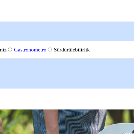
miz
Gastronometro
Sürdürülebilirlik
ürülebilir Ürün ve Hizmet Çözümleri
Atıkla Mücadele