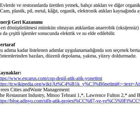
 Evlerde ve restoranlarda üretilen yemek, bahçe atıkları ve diğer organ
 Cam, plastik, pil, metal, kâğıt, organik, elektronik atıkları kaynağında
nerji Geri Kazanımı
eri dönüştürülmesi mümkün olmayan atıklardan anaerobik (oksijensiz) çür
a da çeşitli işlemler sonucunda elektrik ve ısı elde edilebilir.
ertaraf
u adıma kadar listelenen adımlar uygulanamadığında son seçenek bertaraf
öntemlerinden bazıları, düzenli depolama, yakma, yüzey doldurmadır.
aynaklar:
ttps://www.escarus.com/cop-degil-atik-atik-yonetimi
ttps://tr.wikipedia.org/wiki/At%C4%B1k_y%C3%B6netimi#
reen Cities andWaste Management:
he Restaurant Industry, Minoo Tehrani 1,*, Lawrence Fulton 2,* and
ttps://blog.adisyo.com/sifir-atik-projesi%CC%87-ve-ye%C5%9Fi%CC