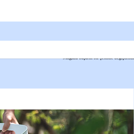
İstanbul - Güneşli
Mağaza başarılı bir şekilde değiştirildi