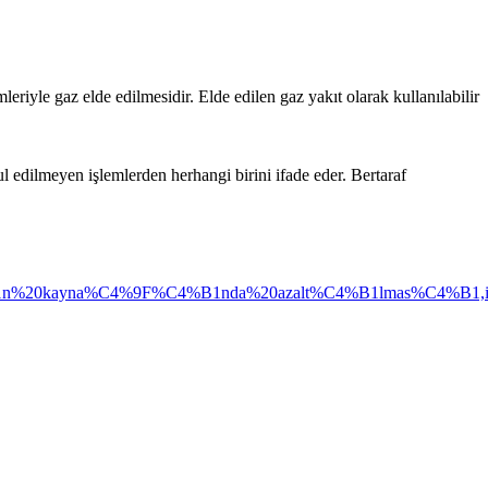
iyle gaz elde edilmesidir. Elde edilen gaz yakıt olarak kullanılabilir
l edilmeyen işlemlerden herhangi birini ifade eder. Bertaraf
%B1n%20kayna%C4%9F%C4%B1nda%20azalt%C4%B1lmas%C4%B1,