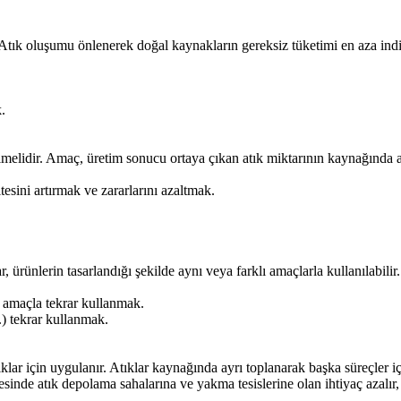
Atık oluşumu önlenerek doğal kaynakların gereksiz tüketimi en aza indir
.
idir. Amaç, üretim sonucu ortaya çıkan atık miktarının kaynağında aza
itesini artırmak ve zararlarını azaltmak.
 ürünlerin tasarlandığı şekilde aynı veya farklı amaçlarla kullanılabilir.
nı amaçla tekrar kullanmak.
.) tekrar kullanmak.
 için uygulanır. Atıklar kaynağında ayrı toplanarak başka süreçler içi
de atık depolama sahalarına ve yakma tesislerine olan ihtiyaç azalır, s