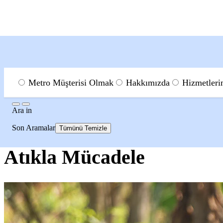
Menu
Ara
Metro Müşterisi Olmak
Hakkımızda
Hizmetleri
Ara
Ara
in
Sürdürülebilirlik
Horeca Sürdürülebilirlik Platformu
Sürd
Son Aramalar
Tümünü Temizle
Atıkla Mücadele