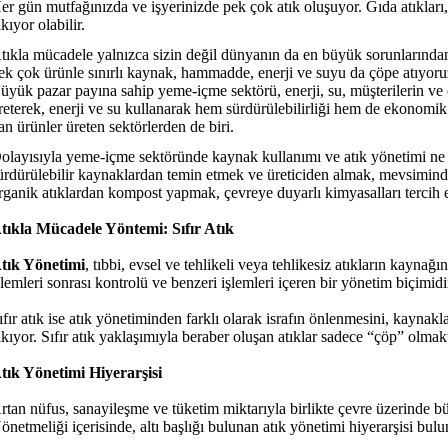
er gün mutfağınızda ve işyerinizde pek çok atık oluşuyor. Gıda atıkları, p
ıkıyor olabilir.
tıkla mücadele yalnızca sizin değil dünyanın da en büyük sorunlarından
ek çok ürünle sınırlı kaynak, hammadde, enerji ve suyu da çöpe atıyoru
üyük pazar payına sahip yeme-içme sektörü, enerji, su, müşterilerin ve çalı
reterek, enerji ve su kullanarak hem sürdürülebilirliği hem de ekonomik 
an ürünler üreten sektörlerden de biri.
olayısıyla yeme-içme sektöründe kaynak kullanımı ve atık yönetimi ne ka
ürdürülebilir kaynaklardan temin etmek ve üreticiden almak, mevsimind
rganik atıklardan kompost yapmak, çevreye duyarlı kimyasalları tercih etm
tıkla Mücadele Yöntemi: Sıfır Atık
tık Yönetimi
, tıbbi, evsel ve tehlikeli veya tehlikesiz atıkların kaynağ
şlemleri sonrası kontrolü ve benzeri işlemleri içeren bir yönetim biçimid
ıfır atık ise atık yönetiminden farklı olarak israfın önlenmesini, kaynak
ıkıyor. Sıfır atık yaklaşımıyla beraber oluşan atıklar sadece “çöp” olm
tık Yönetimi Hiyerarşisi
rtan nüfus, sanayileşme ve tüketim miktarıyla birlikte çevre üzerinde 
önetmeliği içerisinde, altı başlığı bulunan atık yönetimi hiyerarşisi bulu