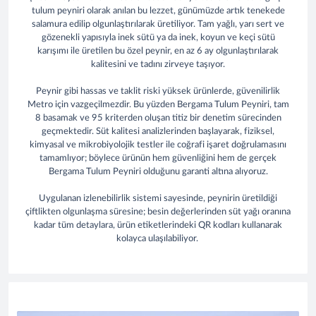
tulum peyniri olarak anılan bu lezzet, günümüzde artık tenekede
salamura edilip olgunlaştırılarak üretiliyor. Tam yağlı, yarı sert ve
gözenekli yapısıyla inek sütü ya da inek, koyun ve keçi sütü
karışımı ile üretilen bu özel peynir, en az 6 ay olgunlaştırılarak
kalitesini ve tadını zirveye taşıyor.
Peynir gibi hassas ve taklit riski yüksek ürünlerde, güvenilirlik
Metro için vazgeçilmezdir. Bu yüzden Bergama Tulum Peyniri, tam
8 basamak ve 95 kriterden oluşan titiz bir denetim sürecinden
geçmektedir. Süt kalitesi analizlerinden başlayarak, fiziksel,
kimyasal ve mikrobiyolojik testler ile coğrafi işaret doğrulamasını
tamamlıyor; böylece ürünün hem güvenliğini hem de gerçek
Bergama Tulum Peyniri olduğunu garanti altına alıyoruz.
Uygulanan izlenebilirlik sistemi sayesinde, peynirin üretildiği
çiftlikten olgunlaşma süresine; besin değerlerinden süt yağı oranına
kadar tüm detaylara, ürün etiketlerindeki QR kodları kullanarak
kolayca ulaşılabiliyor.