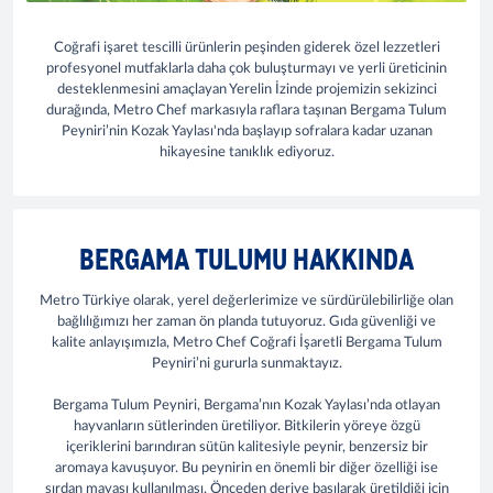
Coğrafi işaret tescilli ürünlerin peşinden giderek özel lezzetleri
profesyonel mutfaklarla daha çok buluşturmayı ve yerli üreticinin
desteklenmesini amaçlayan Yerelin İzinde projemizin sekizinci
durağında, Metro Chef markasıyla raflara taşınan Bergama Tulum
Peyniri’nin Kozak Yaylası'nda başlayıp sofralara kadar uzanan
hikayesine tanıklık ediyoruz.
BERGAMA TULUMU HAKKINDA
Metro Türkiye olarak, yerel değerlerimize ve sürdürülebilirliğe olan
bağlılığımızı her zaman ön planda tutuyoruz. Gıda güvenliği ve
kalite anlayışımızla, Metro Chef Coğrafi İşaretli Bergama Tulum
Peyniri’ni gururla sunmaktayız.
Bergama Tulum Peyniri, Bergama’nın Kozak Yaylası’nda otlayan
hayvanların sütlerinden üretiliyor. Bitkilerin yöreye özgü
içeriklerini barındıran sütün kalitesiyle peynir, benzersiz bir
aromaya kavuşuyor. Bu peynirin en önemli bir diğer özelliği ise
şırdan mayası kullanılması. Önceden deriye basılarak üretildiği için