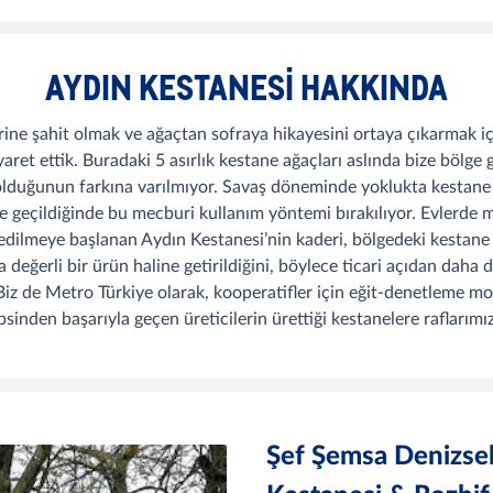
AYDIN KESTANESI HAKKINDA
ine şahit olmak ve ağaçtan sofraya hikayesini ortaya çıkarmak içi
iyaret ettik. Buradaki 5 asırlık kestane ağaçları aslında bize bölge
i olduğunun farkına varılmıyor. Savaş döneminde yoklukta kestan
me geçildiğinde bu mecburi kullanım yöntemi bırakılıyor. Evlerde 
ark edilmeye başlanan Aydın Kestanesi’nin kaderi, bölgedeki kestane 
değerli bir ürün haline getirildiğini, böylece ticari açıdan daha 
z de Metro Türkiye olarak, kooperatifler için eğit-denetleme mod
sinden başarıyla geçen üreticilerin ürettiği kestanelere raflarım
Şef Şemsa Denizsel