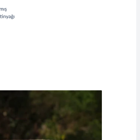
nmış
tinyağı