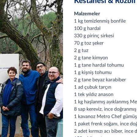
Kestanesi & Rozbi
Malzemeler
1 kg temizlenmiş bonfile
100 g hardal
330 g pirinç sirkesi
70 g toz şeker
2 g tuz
2 g tane kimyon
1 g tane hardal tohumu
1 g kişniş tohumu
2 g tane beyaz karabiber
1 ad çubuk tarçın
1 tek yıldız anason
1 kg haşlanmış ayıklanmış Me
8 sap kereviz, ince doğranmış
1 kavanoz Metro Chef gümüş 
1 paket frenk soğanı, ince d
2 adet kırmızı acı biber, ince