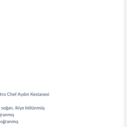
f
tro Chef Aydın Kestanesi
soğan, ikiye bölünmüş
oğranmış
 doğranmış