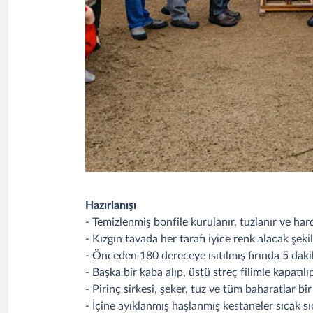
Hazırlanışı
- Temizlenmiş bonfile kurulanır, tuzlanır ve hard
- Kızgın tavada her tarafı iyice renk alacak şek
- Önceden 180 dereceye ısıtılmış fırında 5 dakika
- Başka bir kaba alıp, üstü streç filimle kapatılıp
- Pirinç sirkesi, şeker, tuz ve tüm baharatlar bi
- İçine ayıklanmış haşlanmış kestaneler sıcak s