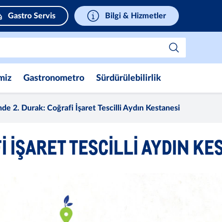
Gastro Servis
Bilgi & Hizmetler
miz
Gastronometro
Sürdürülebilirlik
inde 2. Durak: Coğrafi İşaret Tescilli Aydın Kestanesi
I İŞARET TESCILLI AYDIN KE