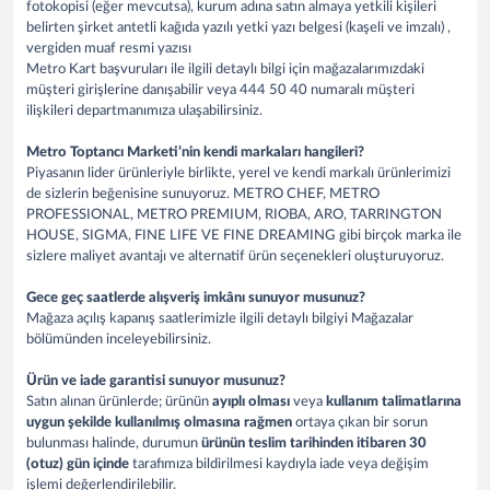
fotokopisi (eğer mevcutsa), kurum adına satın almaya yetkili kişileri
belirten şirket antetli kağıda yazılı yetki yazı belgesi (kaşeli ve imzalı) ,
vergiden muaf resmi yazısı
Metro Kart başvuruları ile ilgili detaylı bilgi için mağazalarımızdaki
müşteri girişlerine danışabilir veya 444 50 40 numaralı müşteri
ilişkileri departmanımıza ulaşabilirsiniz.
Metro Toptancı Marketi’nin kendi markaları hangileri?
Piyasanın lider ürünleriyle birlikte, yerel ve kendi markalı ürünlerimizi
de sizlerin beğenisine sunuyoruz. METRO CHEF, METRO
PROFESSIONAL, METRO PREMIUM, RIOBA, ARO, TARRINGTON
HOUSE, SIGMA, FINE LIFE VE FINE DREAMING gibi birçok marka ile
sizlere maliyet avantajı ve alternatif ürün seçenekleri oluşturuyoruz.
Gece geç saatlerde alışveriş imkânı sunuyor musunuz?
Mağaza açılış kapanış saatlerimizle ilgili detaylı bilgiyi Mağazalar
bölümünden inceleyebilirsiniz.
Ürün ve iade garantisi sunuyor musunuz?
Satın alınan ürünlerde; ürünün
ayıplı olması
veya
kullanım talimatlarına
uygun şekilde kullanılmış olmasına rağmen
ortaya çıkan bir sorun
bulunması halinde, durumun
ürünün teslim tarihinden itibaren 30
(otuz) gün içinde
tarafımıza bildirilmesi kaydıyla iade veya değişim
işlemi değerlendirilebilir.