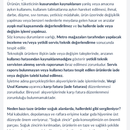
Ürünün; tüketicinin
kusurundan kaynaklanan
yanlış veya amacına
aykırı kullanımı, kullanım talimatlarına aykırı hareket edilmesi, ihmal,
darbe, düşme, sıvı teması, yetkisiz müdahale, ürün üzerinde değişiklik
yapılması veya benzeri nedenlerle meydana gelen hasar ve arızalar
ayıplı mal kapsamında değerlendirilmez
ve
bu hallerde iade veya
değişim işlemi yapılmaz.
Söz konusu durumların varlığı,
Metro mağazaları tarafından yapılacak
inceleme ve/veya yetkili servis/teknik değerlendirme
sonucunda
tespit edilir.
Teknolojik ürünlere ilişkin iade veya değişim taleplerinde, arızanın
kullanıcı hatasından kaynaklanmadığını
gösterir
yetkili teknik
servisten alınmış servis raporunun
ibraz edilmesi zorunludur.
Servis
raporu bulunmayan veya kullanıcı hatası tespit edilen ürünlerde iade
veya değişim talebi kabul edilmez.
İşletme adına gerçekleştirilen alışverişlerin iade işlemlerinde,
Vergi
Usul Kanunu
uyarınca
karşı fatura (iade faturası)
düzenlenmesi
zorunludur. Bireysel alışverişlerinde karşı fatura düzenlenmesi
zorunluluğu bulunmamaktadır.
Neden bazı taze ürünler soğuk alanlarda, hallerdeki gibi sergileniyor?
Mal kabulden, depolamaya ve raflara erişime kadar gıda hijyenine üst
düzeyde önem veriyoruz. “Soğuk zincir” gıda konseptimizin en önemli
parçası. Soğuk zincirin kırılmadan, ürünlerin en taze ve sağlıklı şekilde