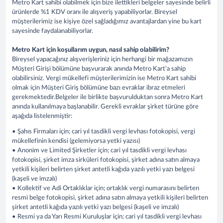
Metro Kart sahibi olabilmek için bize ilettikleri belgeler sayesinde belirli
ürünlerde %1 KDV oranı ile alışveriş yapabiliyorlar. Bireysel
müşterilerimiz ise kişiye özel sağladığımız avantajlardan yine bu kart
sayesinde faydalanabiliyorlar.
Metro Kart için koşullarım uygun, nasıl sahip olabilirim?
Bireysel yapacağınız alışverişleriniz için herhangi bir mağazamızın
Müşteri Girişi bölümüne başvurarak anında Metro Kart’a sahip
olabilirsiniz. Vergi mükellefi müşterilerimizin ise Metro Kart sahibi
olmak için Müşteri Giriş bölümüne bazı evraklar ibraz etmeleri
gerekmektedir.Belgeler ile birlikte başvurulduktan sonra Metro Kart
anında kullanılmaya başlanabilir. Gerekli evraklar şirket türüne göre
aşağıda listelenmiştir:
• Şahıs Firmaları için; cari yıl tasdikli vergi levhası fotokopisi, vergi
mükellefinin kendisi (gelemiyorsa yetki yazısı)
• Anonim ve Limited Şirketler için; cari yıl tasdikli vergi levhası
fotokopisi, şirket imza sirküleri fotokopisi, şirket adına satın almaya
yetkili kişileri belirten şirket antetli kağıda yazılı yetki yazı belgesi
(kaşeli ve imzalı)
• Kollektif ve Adi Ortaklıklar için; ortaklık vergi numarasını belirten
resmi belge fotokopisi, şirket adına satın almaya yetkili kişileri belirten
şirket antetli kağıda yazılı yetki yazı belgesi (kaşeli ve imzalı)
• Resmi ya da Yarı Resmi Kuruluşlar için; cari yıl tasdikli vergi levhası