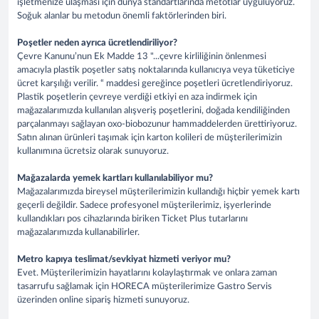
işletmenize ulaşması için dünya standartlarında metotlar uyguluyoruz.
Soğuk alanlar bu metodun önemli faktörlerinden biri.
Poşetler neden ayrıca ücretlendiriliyor?
Çevre Kanunu’nun Ek Madde 13 "...çevre kirliliğinin önlenmesi
amacıyla plastik poşetler satış noktalarında kullanıcıya veya tüketiciye
ücret karşılığı verilir. “ maddesi gereğince poşetleri ücretlendiriyoruz.
Plastik poşetlerin çevreye verdiği etkiyi en aza indirmek için
mağazalarımızda kullanılan alışveriş poşetlerini, doğada kendiliğinden
parçalanmayı sağlayan oxo-biobozunur hammaddelerden ürettiriyoruz.
Satın alınan ürünleri taşımak için karton kolileri de müşterilerimizin
kullanımına ücretsiz olarak sunuyoruz.
Mağazalarda yemek kartları kullanılabiliyor mu?
Mağazalarımızda bireysel müşterilerimizin kullandığı hiçbir yemek kartı
geçerli değildir. Sadece profesyonel müşterilerimiz, işyerlerinde
kullandıkları pos cihazlarında biriken Ticket Plus tutarlarını
mağazalarımızda kullanabilirler.
Metro kapıya teslimat/sevkiyat hizmeti veriyor mu?
Evet. Müşterilerimizin hayatlarını kolaylaştırmak ve onlara zaman
tasarrufu sağlamak için HORECA müşterilerimize Gastro Servis
üzerinden online sipariş hizmeti sunuyoruz.