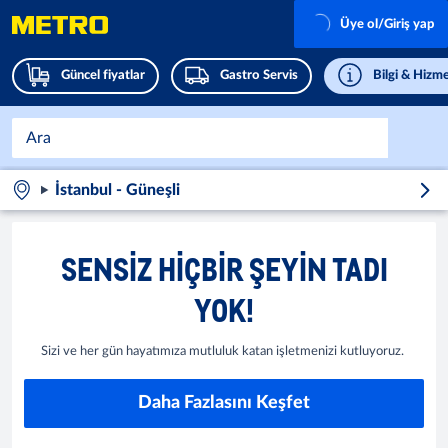
Üye ol/Giriş yap
Güncel fiyatlar
Gastro Servis
Bilgi & Hizme
İstanbul - Güneşli
SENSIZ HIÇBIR ŞEYIN TADI
YOK!
Sizi ve her gün hayatımıza mutluluk katan işletmenizi kutluyoruz.
Daha Fazlasını Keşfet