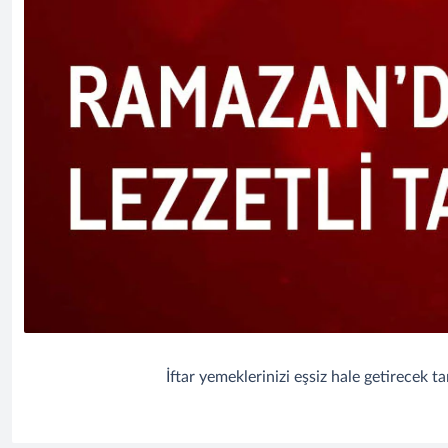
İftar yemeklerinizi eşsiz hale getirecek