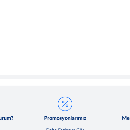
lurum?
Promosyonlarımız
Met