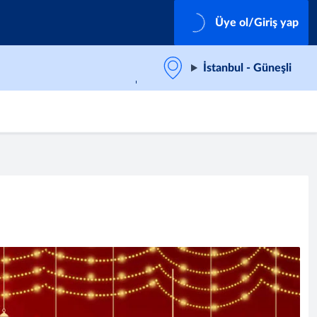
Üye ol/Giriş yap
İstanbul - Güneşli