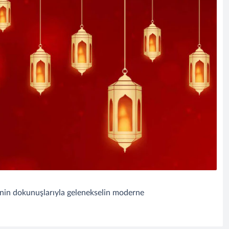
rinin dokunuşlarıyla gelenekselin moderne