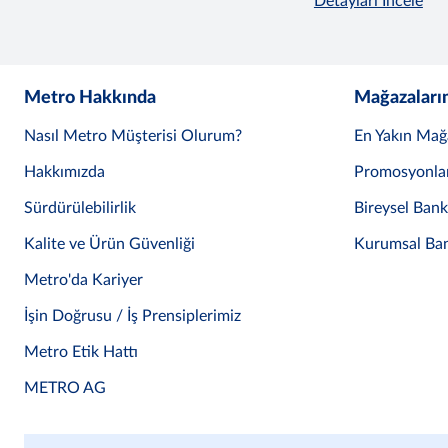
Detayları İncele
Metro Hakkında
Mağazaları
Nasıl Metro Müşterisi Olurum?
En Yakın Mağ
Hakkımızda
Promosyonla
Sürdürülebilirlik
Bireysel Ban
Kalite ve Ürün Güvenliği
Kurumsal Ba
Metro'da Kariyer
İşin Doğrusu / İş Prensiplerimiz
Metro Etik Hattı
METRO AG