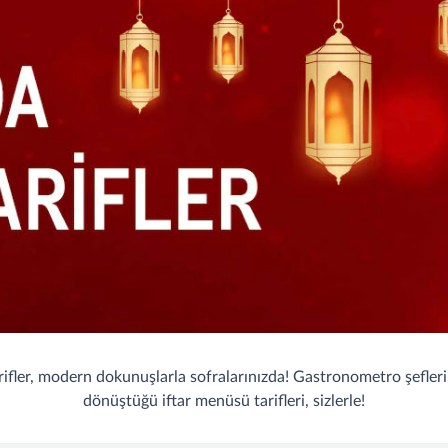
 tarifler, modern dokunuşlarla sofralarınızda! Gastronometro şefle
dönüştüğü iftar menüsü tarifleri, sizlerle!