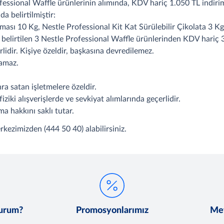
fessional Waffle ürünlerinin alımında, KDV hariç 1.050 TL indirim 
 belirtilmiştir:
ması 10 Kg, Nestle Professional Kit Kat Sürülebilir Çikolata 3 K
 belirtilen 3 Nestle Professional Waffle ürünlerinden KDV hariç
idir. Kişiye özeldir, başkasına devredilemez.
lamaz.
ra satan işletmelere özeldir.
ki alışverişlerde ve sevkiyat alımlarında geçerlidir.
a hakkını saklı tutar.
rkezimizden (444 50 40) alabilirsiniz.
lurum?
Promosyonlarımız
Met