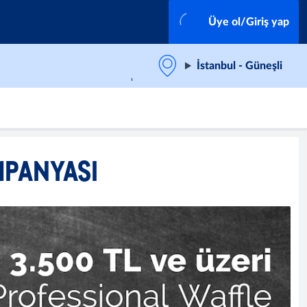
Üye ol/Giriş yap
İstanbul - Güneşli
MPANYASI