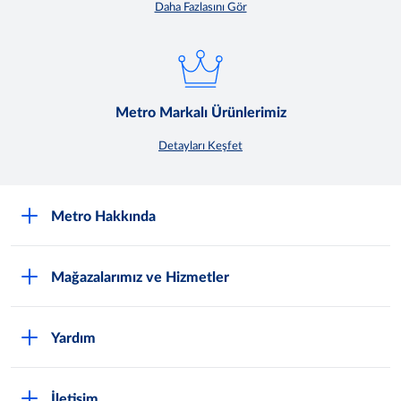
Daha Fazlasını Gör
Metro Markalı Ürünlerimiz
Detayları Keşfet
Metro Hakkında
Nasıl Metro Müşterisi Olurum?
Mağazalarımız ve Hizmetler
Hakkımızda
En Yakın Mağazayı Bul
Sürdürülebilirlik
Yardım
Promosyonlar
Kalite ve Ürün Güvenliği
Sıkça Sorulan Sorular
Bireysel Banka Kampanyaları
Metro'da Kariyer
İletişim