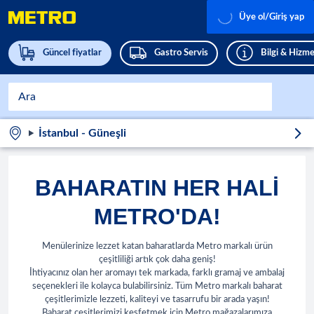
Üye ol/Giriş yap
Güncel fiyatlar
Gastro Servis
Bilgi & Hizme
İstanbul - Güneşli
BAHARATIN HER HALI
METRO'DA!
Menülerinize lezzet katan baharatlarda Metro markalı ürün
çeşitliliği artık çok daha geniş!
İhtiyacınız olan her aromayı tek markada, farklı gramaj ve ambalaj
seçenekleri ile kolayca bulabilirsiniz. Tüm Metro markalı baharat
çeşitlerimizle lezzeti, kaliteyi ve tasarrufu bir arada yaşın!
Baharat çeşitlerimizi keşfetmek için Metro mağazalarımıza