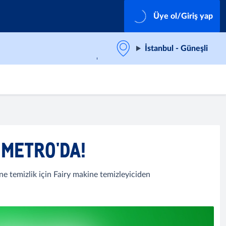
Üye ol/Giriş yap
İstanbul - Güneşli
 METRO'DA!
ine temizlik için Fairy makine temizleyiciden