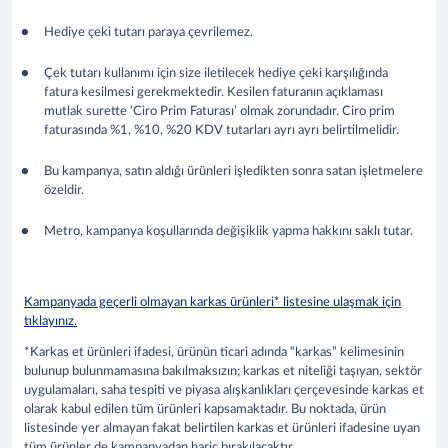
Hediye çeki tutarı paraya çevrilemez.
Çek tutarı kullanımı için size iletilecek hediye çeki karşılığında
fatura kesilmesi gerekmektedir. Kesilen faturanın açıklaması
mutlak surette ‘Ciro Prim Faturası’ olmak zorundadır. Ciro prim
faturasında %1, %10, %20 KDV tutarları ayrı ayrı belirtilmelidir.
Bu kampanya, satın aldığı ürünleri işledikten sonra satan işletmelere
özeldir.
Metro, kampanya koşullarında değişiklik yapma hakkını saklı tutar.
Kampanyada geçerli olmayan karkas ürünleri* listesine ulaşmak için
tıklayınız.
*Karkas et ürünleri ifadesi, ürünün ticari adında “karkas” kelimesinin
bulunup bulunmamasına bakılmaksızın; karkas et niteliği taşıyan, sektör
uygulamaları, saha tespiti ve piyasa alışkanlıkları çerçevesinde karkas et
olarak kabul edilen tüm ürünleri kapsamaktadır. Bu noktada, ürün
listesinde yer almayan fakat belirtilen karkas et ürünleri ifadesine uyan
tüm ürünler de kampanyadan hariç bırakılacaktır.