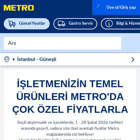
Üye ol/Giriş yap
Güncel fiyatlar
Gastro Servis
Bilgi & Hizme
İstanbul - Güneşli
IŞLETMENIZIN TEMEL
ÜRÜNLERI METRO'DA
ÇOK ÖZEL FIYATLARLA
Seçili atıştırmalık ve içeceklerde, 1 - 28 Şubat 2026 tarihleri
arasında geçerli, sadece size özel avantajlı fiyatlar Metro
mağazalarında sizi bekliyor!