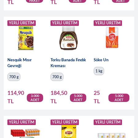
PAKET
ADET
ADET
TL
TL
TL
YERLI ÜRETIM
YERLI ÜRETIM
YERLI ÜRETIM
Nesquik Mısır
Torku Banada Fındık
Söke Un
Gevreği
Kreması
1 kg
700 g
700 g
114,90
184,50
25
3.000
5.000
5.000
ADET
ADET
ADET
TL
TL
TL
YERLI ÜRETIM
YERLI ÜRETIM
YERLI ÜRETIM