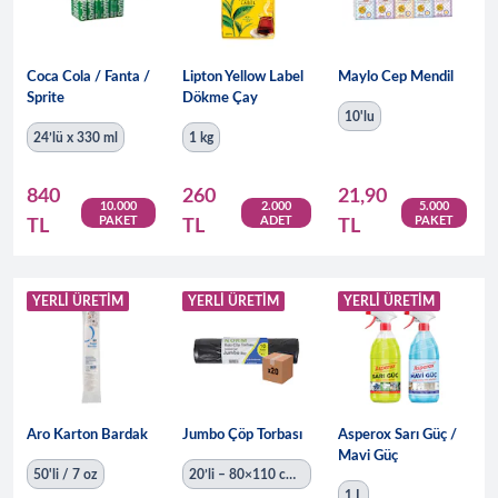
Coca Cola / Fanta /
Lipton Yellow Label
Maylo Cep Mendil
Sprite
Dökme Çay
10'lu
24’lü x 330 ml
1 kg
840
260
21,90
10.000
2.000
5.000
PAKET
ADET
PAKET
TL
TL
TL
YERLI ÜRETIM
YERLI ÜRETIM
YERLI ÜRETIM
Aro Karton Bardak
Jumbo Çöp Torbası
Asperox Sarı Güç /
Mavi Güç
50'li / 7 oz
20’li – 80×110 cm
– 6 kg
1 L