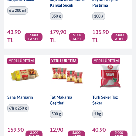
Kangal Sucuk
Pastırma
6 x 200 ml
350 g
100 g
43,90
179,90
135,90
5.000
5.000
5.000
PAKET
ADET
ADET
TL
TL
TL
YERLI ÜRETIM
YERLI ÜRETIM
YERLI ÜRETIM
Sana Margarin
Tat Makarna
Türk Şeker Toz
Çeşitleri
Şeker
6'lı x 250 g
500 g
1 kg
159,90
12,90
40,90
3.000
5.000
5.000