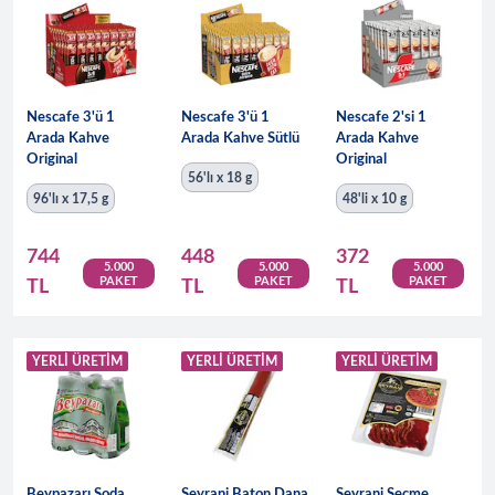
Nescafe 3'ü 1
Nescafe 3'ü 1
Nescafe 2'si 1
Arada Kahve
Arada Kahve Sütlü
Arada Kahve
Original
Original
56'lı x 18 g
96'lı x 17,5 g
48'li x 10 g
744
448
372
5.000
5.000
5.000
PAKET
PAKET
PAKET
TL
TL
TL
YERLI ÜRETIM
YERLI ÜRETIM
YERLI ÜRETIM
Beypazarı Soda
Seyrani Baton Dana
Seyrani Seçme