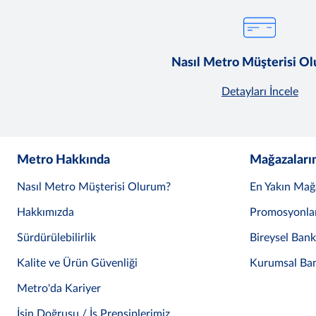
Nasıl Metro Müşterisi O
Detayları İncele
Metro Hakkında
Mağazaları
Nasıl Metro Müşterisi Olurum?
En Yakın Mağ
Hakkımızda
Promosyonla
Sürdürülebilirlik
Bireysel Ban
Kalite ve Ürün Güvenliği
Kurumsal Ba
Metro'da Kariyer
İşin Doğrusu / İş Prensiplerimiz