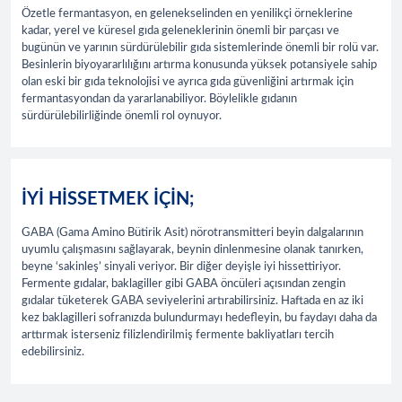
Özetle fermantasyon, en gelenekselinden en yenilikçi örneklerine
kadar, yerel ve küresel gıda geleneklerinin önemli bir parçası ve
bugünün ve yarının sürdürülebilir gıda sistemlerinde önemli bir rolü var.
Besinlerin biyoyararlılığını artırma konusunda yüksek potansiyele sahip
olan eski bir gıda teknolojisi ve ayrıca gıda güvenliğini artırmak için
fermantasyondan da yararlanabiliyor. Böylelikle gıdanın
sürdürülebilirliğinde önemli rol oynuyor.
İYİ HİSSETMEK İÇİN;
GABA (Gama Amino Bütirik Asit) nörotransmitteri beyin dalgalarının
uyumlu çalışmasını sağlayarak, beynin dinlenmesine olanak tanırken,
beyne ‘sakinleş’ sinyali veriyor. Bir diğer deyişle iyi hissettiriyor.
Fermente gıdalar, baklagiller gibi GABA öncüleri açısından zengin
gıdalar tüketerek GABA seviyelerini artırabilirsiniz. Haftada en az iki
kez baklagilleri sofranızda bulundurmayı hedefleyin, bu faydayı daha da
arttırmak isterseniz filizlendirilmiş fermente bakliyatları tercih
edebilirsiniz.