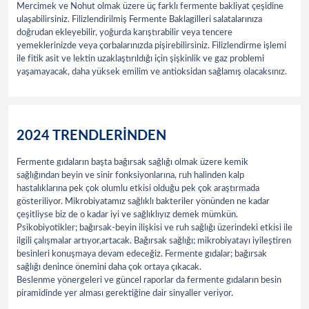
Mercimek ve Nohut olmak üzere üç farklı fermente bakliyat çeşidine
ulaşabilirsiniz. Filizlendirilmiş Fermente Baklagilleri salatalarınıza
doğrudan ekleyebilir, yoğurda karıştırabilir veya tencere
yemeklerinizde veya çorbalarınızda pişirebilirsiniz. Filizlendirme işlemi
ile fitik asit ve lektin uzaklaştırıldığı için şişkinlik ve gaz problemi
yaşamayacak, daha yüksek emilim ve antioksidan sağlamış olacaksınız.
2024 TRENDLERİNDEN
Fermente gıdaların başta bağırsak sağlığı olmak üzere kemik
sağlığından beyin ve sinir fonksiyonlarına, ruh halinden kalp
hastalıklarına pek çok olumlu etkisi olduğu pek çok araştırmada
gösteriliyor. Mikrobiyatamız sağlıklı bakteriler yönünden ne kadar
çeşitliyse biz de o kadar iyi ve sağlıklıyız demek mümkün.
Psikobiyotikler; bağırsak-beyin ilişkisi ve ruh sağlığı üzerindeki etkisi ile
ilgili çalışmalar artıyor,artacak. Bağırsak sağlığı; mikrobiyatayı iyileştiren
besinleri konuşmaya devam edeceğiz. Fermente gıdalar; bağırsak
sağlığı denince önemini daha çok ortaya çıkacak.
Beslenme yönergeleri ve güncel raporlar da fermente gıdaların besin
piramidinde yer alması gerektiğine dair sinyaller veriyor.