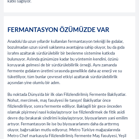
katkı sağlıyor.
FERMANTASYON ÖZÜMÜZDE VAR
Anadolu'da uzun yıllardır kullanılan fermantasyon tekniği ile gıdalar,
bozulmadan uzun süreli saklanma avantajına sahip oluyor, bu da gıda
israfını azaltarak sürdürülebilir bir beslenme sistemine katkıda
bulunuyor. Aslında günümüze kadar bu yöntemin kendini, özünü
koruyarak gelmesi de bir sürdürülebilirlik örneği. Aynı zamanda
fermente gıdaların üretimi sırasında genellikle daha az enerji ve su
tüketiliyor, tüm bunlar çevresel etkiyi azaltarak sürdürülebilirlik
açısından yine olumlu bir adım.
Bu noktada Dünya’da bir ilk olan Filizlendirilmiş Fermente Bakliyatlar.
Nohut, mercimek, maş fasulyesi ile tanışın! Bakliyatlar önce
filizlendiriliyor, sonra fermente ediliyor. Baklagili bir gece önceden
ıslamak pişirmeyi nasıl kolaylaştırıyor ise filizlendirmek de fitik asidi
devre dışı bırakarak sindirimi kolaylaştırıyor, biyoyarlanım yani emilim
artıyor. Fermantasyon ile ise bu biyoyararlanımı daha da arttırmış
oluyor, bağırsakları mutlu ediyoruz. Metro Türkiye mağazalarında
Metro Chef markasıyla Filizlendirilmiş Fermente Maş Fasulyesi, Yeşil