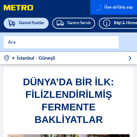
Üye ol/Giriş yap
Güncel fiyatlar
Gastro Servis
Bilgi & Hizme
İstanbul - Güneşli
DÜNYA’DA BIR İLK:
FILIZLENDIRILMIŞ
FERMENTE
BAKLIYATLAR