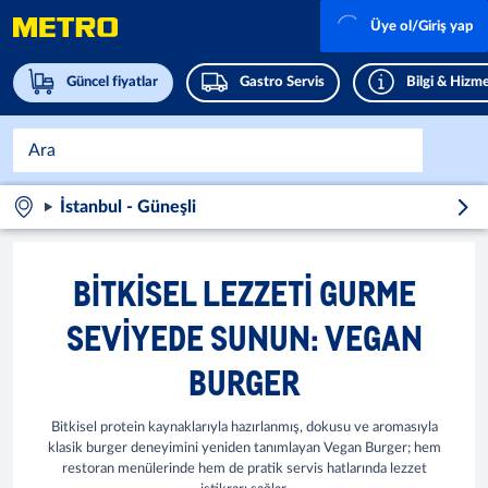
Üye ol/Giriş yap
Güncel fiyatlar
Gastro Servis
Bilgi & Hizme
İstanbul - Güneşli
BITKISEL LEZZETI GURME
SEVIYEDE SUNUN: VEGAN
BURGER
Bitkisel protein kaynaklarıyla hazırlanmış, dokusu ve aromasıyla
klasik burger deneyimini yeniden tanımlayan Vegan Burger; hem
restoran menülerinde hem de pratik servis hatlarında lezzet