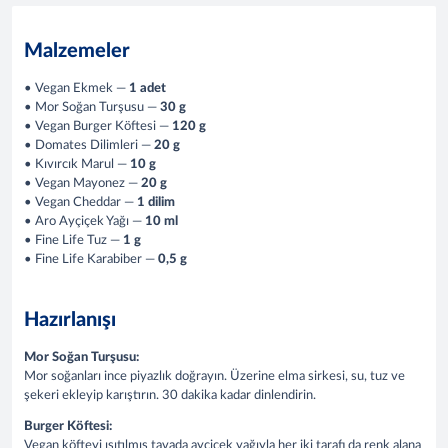
Malzemeler
• Vegan Ekmek —
1 adet
• Mor Soğan Turşusu —
30 g
• Vegan Burger Köftesi —
120 g
• Domates Dilimleri —
20 g
• Kıvırcık Marul —
10 g
• Vegan Mayonez —
20 g
• Vegan Cheddar —
1 dilim
• Aro Ayçiçek Yağı —
10 ml
• Fine Life Tuz —
1 g
• Fine Life Karabiber —
0,5 g
Hazırlanışı
Mor Soğan Turşusu:
Mor soğanları ince piyazlık doğrayın. Üzerine elma sirkesi, su, tuz ve
şekeri ekleyip karıştırın. 30 dakika kadar dinlendirin.
Burger Köftesi:
Vegan köfteyi ısıtılmış tavada ayçiçek yağıyla her iki tarafı da renk alana