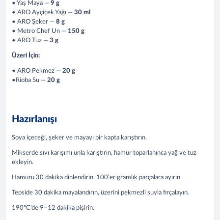
• Yaş Maya —
9 g
• ARO Ayçiçek Yağı —
30 ml
• ARO Şeker —
8 g
• Metro Chef Un —
150 g
• ARO Tuz —
3 g
Üzeri İçin:
• ARO Pekmez —
20 g
•Rioba Su —
20 g
Hazırlanışı
Soya içeceği, şeker ve mayayı bir kapta karıştırın.
Mikserde sıvı karışımı unla karıştırın, hamur toparlanınca yağ ve tuz
ekleyin.
Hamuru 30 dakika dinlendirin, 100’er gramlık parçalara ayırın.
Tepside 30 dakika mayalandırın, üzerini pekmezli suyla fırçalayın.
190°C’de 9–12 dakika pişirin.