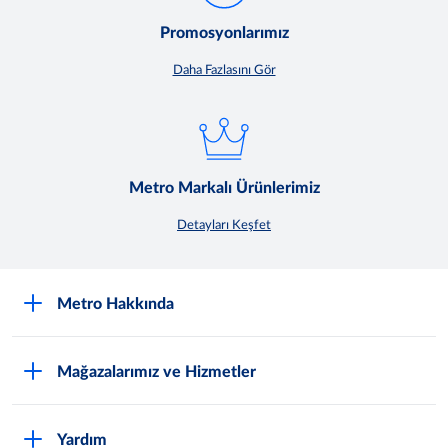
Promosyonlarımız
Daha Fazlasını Gör
Metro Markalı Ürünlerimiz
Detayları Keşfet
Metro Hakkında
Nasıl Metro Müşterisi Olurum?
Mağazalarımız ve Hizmetler
Hakkımızda
En Yakın Mağazayı Bul
Sürdürülebilirlik
Yardım