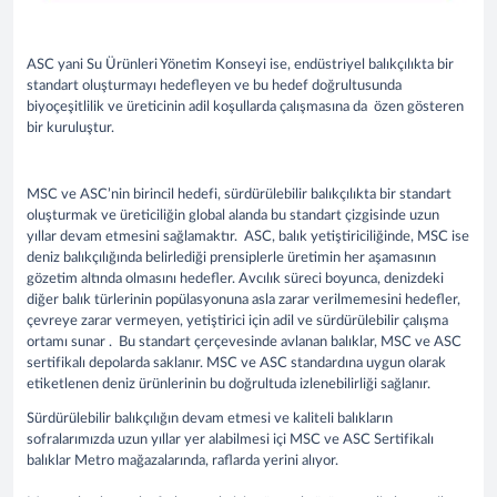
ASC yani Su Ürünleri Yönetim Konseyi ise, endüstriyel balıkçılıkta bir
standart oluşturmayı hedefleyen ve bu hedef doğrultusunda
biyoçeşitlilik ve üreticinin adil koşullarda çalışmasına da özen gösteren
bir kuruluştur.
MSC ve ASC’nin birincil hedefi, sürdürülebilir balıkçılıkta bir standart
oluşturmak ve üreticiliğin global alanda bu standart çizgisinde uzun
yıllar devam etmesini sağlamaktır. ASC, balık yetiştiriciliğinde, MSC ise
deniz balıkçılığında belirlediği prensiplerle üretimin her aşamasının
gözetim altında olmasını hedefler. Avcılık süreci boyunca, denizdeki
diğer balık türlerinin popülasyonuna asla zarar verilmemesini hedefler,
çevreye zarar vermeyen, yetiştirici için adil ve sürdürülebilir çalışma
ortamı sunar . Bu standart çerçevesinde avlanan balıklar, MSC ve ASC
sertifikalı depolarda saklanır. MSC ve ASC standardına uygun olarak
etiketlenen deniz ürünlerinin bu doğrultuda izlenebilirliği sağlanır.
Sürdürülebilir balıkçılığın devam etmesi ve kaliteli balıkların
sofralarımızda uzun yıllar yer alabilmesi içi MSC ve ASC Sertifikalı
balıklar Metro mağazalarında, raflarda yerini alıyor.