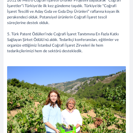
2012’de Metro Coğrafi İşaretli Ürünler Projesini başlatarak “Coğrafi
İşaretler”i Türkiye’de ilk kez gündeme taşıdık. Türkiye’de “Coğrafi
İşaret Tescilli ve Aday Gıda ve Gıda Dışı Ürünleri” raflarına koyan ilk
perakendeci olduk. Potansiyel ürünlerin Coğrafi İşaret tescil
süreçlerine destek olduk.
5. Türk Patent Ödülleri’nde Coğrafi İşaret Tanıtımına En Fazla Katkı
Sağlayan Şirket Ödülü’nü aldık. Tedarikçi konferansları, eğitimler ve
organize ettiğimiz İstanbul Coğrafi İşaret Zirveleri ile hem
tedarikçilerimizi hem de sektörü destekledik.