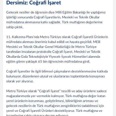
Dersimiz: Coğrafi İşaret
Gelecek nesiller de öğrensin diye Milli Eğitim Bakanlığı ile yaptığımız
işbirliği sonucunda Coğrafi İşaretlerin, Mesleki ve Teknik Okullar
müfredatına alınmasına katkı sağladık. Türk mutfağının değerlerine
sahip çıktık.
11. Kalkınma Planı’nda Metro Türkiye olarak Coğrafi İşaretli Ürünlerin
müfredata alınması önerimiz kabul edildi ve hayata geçirildi. MEB
Mesleki ve Teknik Okullar Genel Müdürlüğü ile Metro Türkiye
tarafından imzalanan protokolle Coğrafi İşaret, Mesleki ve Teknik
Okullarda Gıda Teknolojisiyle Yiyecek-İçecek Hizmetleri alanında
eğitim gören yaklaşık 65 bin öğrencinin müfredatına girdi.
Coğrafi İşaretler ile ilgili bilimsel çalışmaların desteklenmesine katkıda
bulunuyor, düzenlenen ulusal ve uluslararası toplantılarda konuşmacı
olarak yer alıyoruz.
Metro Türkiye olarak “Coğrafi İşaret” tescilli ve aday ürünlere sadece
mağazalarımızda yer vermekle kalmıyor, Türk mutfağına değer katan
yerel ürünlerin korunması, geliştirilmesi, bilinirliğinin artması ve
gelecek nesillerin de Türk mutfağının zenginliklerini tadabilmesi için
yerel ve Coğrafi İşaretli Ürünleri destekliyoruz. Türk mutfağına ve
lezzetlerine sahip çıkmaya devam ediyoruz.