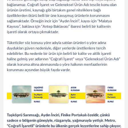
bağlanamaz. Coğrafi İşaret ve Geleneksel Ürün Adı tescile konu olan
ürünün üretimi, kaynağı gibi birtakım genel niteliklere bağlı
özelliklerden ötürü belli bir üne kavuşmuş ürünlerin korunmasını
sağlamaktadır. Örneğin incir için “Aydın İnciri”, kayısı için “Malatya
Kayısısı”, baklava için “Antep Baklavası” ibaresi belirli bir kalitenin
işareti olarak ortaya çıkmaktadır.
Tüketiciler söz konusu yöre adıyla satılan ürünleri o yöre adına
duydukları güven nedeniyle, diğer yerlerde üretilenlere tercih
edebilirler. Bu nedenle bir ürün için belirli bir kalite ve aitlik işareti
haline gelmiş yer adlarının “Coğrafi İşaret” veya “Geleneksel Ürün Adı”
olarak koruma altına alınmasında o yöre halkının menfaatlerinin
korunması açısından büyük fayda vardır.
Taşköprü Sarımsağı, Aydın İnciri, Finike Portakalı özeldir, çünkü
sadece o bölgenin güneşiyle, rüzgarıyla, yağmuruyla yetişir. Metro,
“Coğrafi İşaretli” ürünlerle bu ülkenin gerçek lezzetlerine sahip çıkıyor,