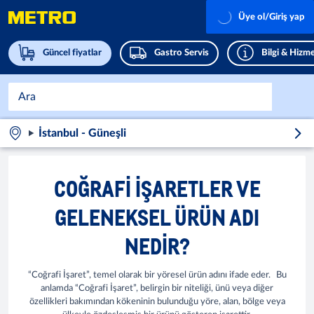
Üye ol/Giriş yap
Güncel fiyatlar
Gastro Servis
Bilgi & Hizme
İstanbul - Güneşli
COĞRAFI IŞARETLER VE
GELENEKSEL ÜRÜN ADI
NEDIR?
“Coğrafi İşaret”, temel olarak bir yöresel ürün adını ifade eder. Bu
anlamda “Coğrafi İşaret”, belirgin bir niteliği, ünü veya diğer
özellikleri bakımından kökeninin bulunduğu yöre, alan, bölge veya