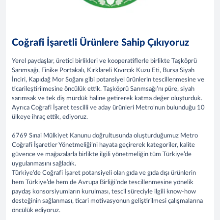
Coğrafi İşaretli Ürünlere Sahip Çıkıyoruz
Yerel paydaşlar, üretici birlikleri ve kooperatiflerle birlikte Taşköprü
Sarımsağı, Finike Portakalı, Kırklareli Kıvırcık Kuzu Eti, Bursa Siyah
İnciri, Kapıdağ Mor Soğanı gibi potansiyel ürünlerin tescillenmesine ve
ticarileştirilmesine öncülük ettik. Taşköprü Sarımsağı’nı püre, siyah
sarımsak ve tek diş mürdük haline getirerek katma değer oluşturduk.
Ayrıca Coğrafi İşaret tescilli ve aday ürünleri Metro’nun bulunduğu 10
ülkeye ihraç ettik, ediyoruz.
6769 Sınai Mülkiyet Kanunu doğrultusunda oluşturduğumuz Metro
Coğrafi İşaretler Yönetmeliği’ni hayata geçirerek kategoriler, kalite
güvence ve mağazalarla birlikte ilgili yönetmeliğin tüm Türkiye’de
uygulanmasını sağladık.
Türkiye’de Coğrafi İşaret potansiyeli olan gıda ve gıda dışı ürünlerin
hem Türkiye’de hem de Avrupa Birliği’nde tescillenmesine yönelik
paydaş konsorsiyumların kurulması, tescil süreciyle ilgili know-how
desteğinin sağlanması, ticari motivasyonun geliştirilmesi çalışmalarına
öncülük ediyoruz.