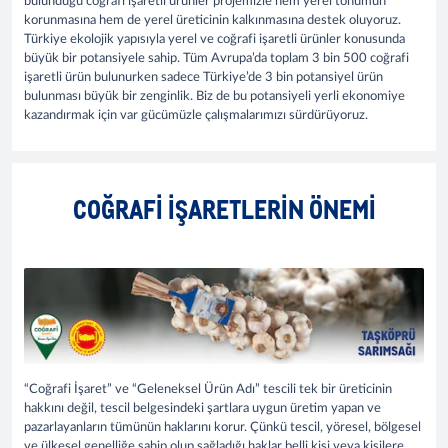
bulunduğu coğrafi işaretli ürünler projemizle hem yerel tohumun
korunmasına hem de yerel üreticinin kalkınmasına destek oluyoruz.
Türkiye ekolojik yapısıyla yerel ve coğrafi işaretli ürünler konusunda
büyük bir potansiyele sahip. Tüm Avrupa’da toplam 3 bin 500 coğrafi
işaretli ürün bulunurken sadece Türkiye’de 3 bin potansiyel ürün
bulunması büyük bir zenginlik. Biz de bu potansiyeli yerli ekonomiye
kazandırmak için var gücümüzle çalışmalarımızı sürdürüyoruz.
COĞRAFI IŞARETLERIN ÖNEMI
“Coğrafi İşaret” ve “Geleneksel Ürün Adı” tescili tek bir üreticinin
hakkını değil, tescil belgesindeki şartlara uygun üretim yapan ve
pazarlayanların tümünün haklarını korur. Çünkü tescil, yöresel, bölgesel
ve ülkesel genelliğe sahip olup sağladığı haklar belli kişi veya kişilere