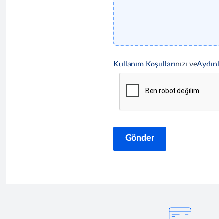
Kullanım Koşulları
nızı ve
Aydın