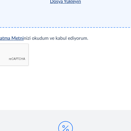
Dosya Yükleyin
latma Metni
nizi okudum ve kabul ediyorum.