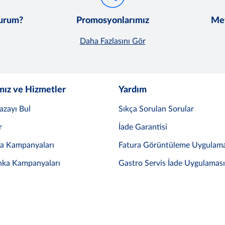
lurum?
Promosyonlarımız
Met
Daha Fazlasını Gör
mız ve Hizmetler
Yardım
azayı Bul
Sıkça Sorulan Sorular
r
İade Garantisi
ka Kampanyaları
Fatura Görüntüleme Uygulama
nka Kampanyaları
Gastro Servis İade Uygulaması