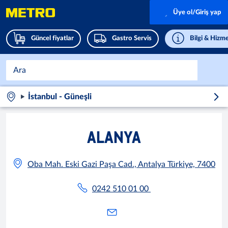
Üye ol/Giriş yap
Güncel fiyatlar
Gastro Servis
Bilgi & Hizme
İstanbul - Güneşli
ALANYA
Oba Mah. Eski Gazi Paşa Cad., Antalya Türkiye, 7400
0242 510 01 00