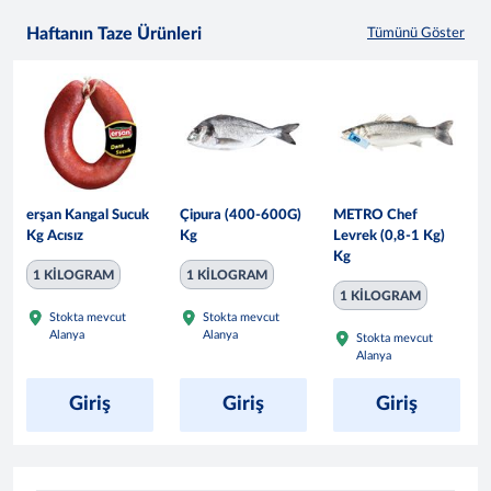
Haftanın Taze Ürünleri
Tümünü Göster
erşan Kangal Sucuk
Çipura (400-600G)
METRO Chef
Kg Acısız
Kg
Levrek (0,8-1 Kg)
Kg
1 KİLOGRAM
1 KİLOGRAM
1 KİLOGRAM
Stokta mevcut
Stokta mevcut
Alanya
Alanya
Stokta mevcut
Alanya
Giriş
Giriş
Giriş