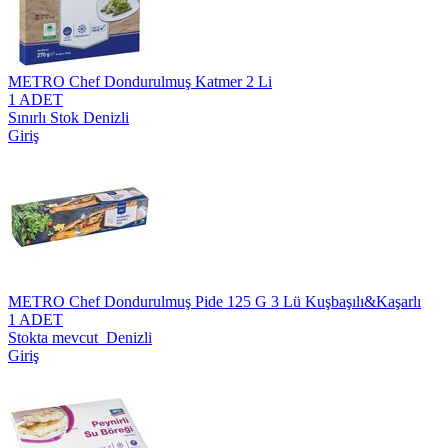
METRO Chef Dondurulmuş Katmer 2 Li
1 ADET
Sınırlı Stok Denizli
Giriş
METRO Chef Dondurulmuş Pide 125 G 3 Lü Kuşbaşılı&Kaşarlı
1 ADET
Stokta mevcut Denizli
Giriş