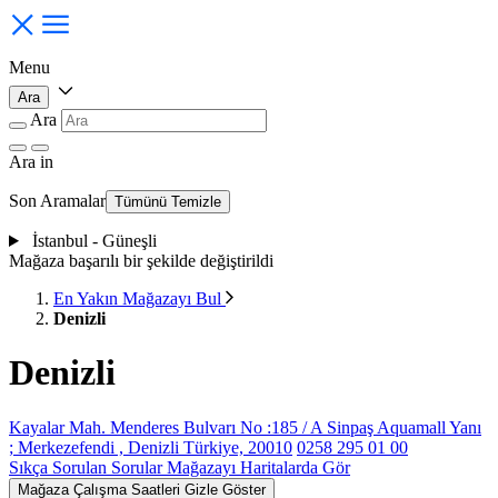
Menu
Ara
Ara
Ara
in
Son Aramalar
Tümünü Temizle
İstanbul - Güneşli
Mağaza başarılı bir şekilde değiştirildi
En Yakın Mağazayı Bul
Denizli
Denizli
Kayalar Mah. Menderes Bulvarı No :185 / A Sinpaş Aquamall Yanı
; Merkezefendi , Denizli Türkiye, 20010
0258 295 01 00
Sıkça Sorulan Sorular
Mağazayı Haritalarda Gör
Mağaza Çalışma Saatleri
Gizle
Göster