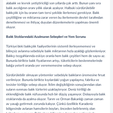
alabalık ve levrek yetiştiriciliği son yıllarda çok arttı. Bunun yanı sıra
balık avcılığının oranı yıllık olarak azalıyor. Halbuki sürdürülebilir
balıkçılık için bu oranın tam tersi şekilde ilerlemesi gerekiyor. Balık
çeşitliliğine ve miktarına zarar veren bu ilerlemenin devlet tarafından
denetlenmesi ve ihtiyaç duyulan düzenlemelerin yapılması önemli
oluyor.
Balık Stoklarındaki Azalmanın Sebepleri ve Yem Sorunu
Türkiye’deki balıkçılık faaliyetlerinin sistemli ilerleyememesi ve
bilinçsiz avlanma sebebiyle balık miktarının hızla azaldığı gözlemleniyor.
Balıkçı tezgahlarında eskiye oranla hem balık çeşitleri hem de sayısı az.
Bununla birlikte balık fiyatlarının artışı, tüketicilerin beslenmelerinde
balığa yeterli oranda yer verememesine sebep oluyor.
Sürdürülebilir olmayan yöntemler sebebiyle balıkların üremesine fırsat
verilmiyor. Bununla birlikte kıyılardaki yoğun yapılaşma, fabrika ve
tesisler kirliliğe sebep oluyor. İklim değişikliğinin sonuçlarından olan
suların ısınması balık türlerini uzaklaştırıyor. Deniz kirliliği de
eklendiğinde balık nüfusunda hızlı bir düşüş yaşanıyor. Dolayısıyla balık
stoklarında da azalma oluyor. Tarım ve Orman Bakanlığı zaman zaman
av yasağı getirmek zorunda kalıyor. Çünkü özellikle Karadeniz
bölgesinde avlanan hamsilerin boyları, önceden belirlenmiş olan