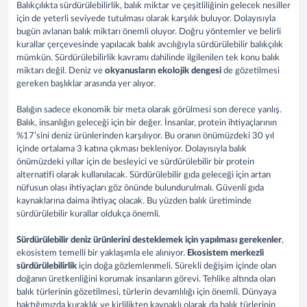
Balıkçılıkta sürdürülebilirlik, balık miktar ve çeşitliliğinin gelecek nesiller
için de yeterli seviyede tutulması olarak karşılık buluyor. Dolayısıyla
bugün avlanan balık miktarı önemli oluyor. Doğru yöntemler ve belirli
kurallar çerçevesinde yapılacak balık avcılığıyla sürdürülebilir balıkçılık
mümkün. Sürdürülebilirlik kavramı dahilinde ilgilenilen tek konu balık
miktarı değil. Deniz ve
okyanusların ekolojik dengesi
de gözetilmesi
gereken başlıklar arasında yer alıyor.
Balığın sadece ekonomik bir meta olarak görülmesi son derece yanlış.
Balık, insanlığın geleceği için bir değer. İnsanlar, protein ihtiyaçlarının
%17’sini deniz ürünlerinden karşılıyor. Bu oranın önümüzdeki 30 yıl
içinde ortalama 3 katına çıkması bekleniyor. Dolayısıyla balık
önümüzdeki yıllar için de besleyici ve sürdürülebilir bir protein
alternatifi olarak kullanılacak. Sürdürülebilir gıda geleceği için artan
nüfusun olası ihtiyaçları göz önünde bulundurulmalı. Güvenli gıda
kaynaklarına daima ihtiyaç olacak. Bu yüzden balık üretiminde
sürdürülebilir kurallar oldukça önemli.
Sürdürülebilir deniz ürünlerini desteklemek için yapılması gerekenler
,
ekosistem temelli bir yaklaşımla ele alınıyor.
Ekosistem merkezli
sürdürülebilirlik
için doğa gözlemlenmeli. Sürekli değişim içinde olan
doğanın üretkenliğini korumak insanların görevi. Tehlike altında olan
balık türlerinin gözetilmesi, türlerin devamlılığı için önemli. Dünyaya
baktığımızda kuraklık ve kirlilikten kaynaklı olarak da balık türlerinin