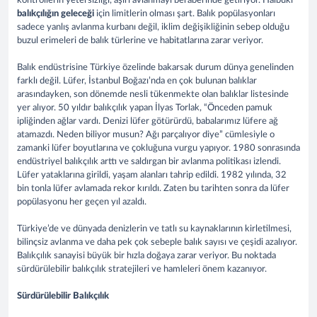
kontrollerin yetersizliği, aşırı avlanmayı beraberinde getiriyor. Halbuki
balıkçılığın geleceği
için limitlerin olması şart. Balık popülasyonları
sadece yanlış avlanma kurbanı değil, iklim değişikliğinin sebep olduğu
buzul erimeleri de balık türlerine ve habitatlarına zarar veriyor.
Balık endüstrisine Türkiye özelinde bakarsak durum dünya genelinden
farklı değil. Lüfer, İstanbul Boğazı’nda en çok bulunan balıklar
arasındayken, son dönemde nesli tükenmekte olan balıklar listesinde
yer alıyor. 50 yıldır balıkçılık yapan İlyas Torlak, “Önceden pamuk
ipliğinden ağlar vardı. Denizi lüfer götürürdü, babalarımız lüfere ağ
atamazdı. Neden biliyor musun? Ağı parçalıyor diye” cümlesiyle o
zamanki lüfer boyutlarına ve çokluğuna vurgu yapıyor. 1980 sonrasında
endüstriyel balıkçılık arttı ve saldırgan bir avlanma politikası izlendi.
Lüfer yataklarına girildi, yaşam alanları tahrip edildi. 1982 yılında, 32
bin tonla lüfer avlamada rekor kırıldı. Zaten bu tarihten sonra da lüfer
popülasyonu her geçen yıl azaldı.
Türkiye’de ve dünyada denizlerin ve tatlı su kaynaklarının kirletilmesi,
bilinçsiz avlanma ve daha pek çok sebeple balık sayısı ve çeşidi azalıyor.
Balıkçılık sanayisi büyük bir hızla doğaya zarar veriyor. Bu noktada
sürdürülebilir balıkçılık stratejileri ve hamleleri önem kazanıyor.
Sürdürülebilir Balıkçılık