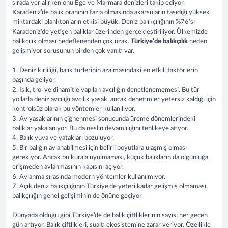
sırada yer alırken onu Ege ve Marmara denizleri takip ediyor.
Karadeniz’de balık oranının fazla olmasında akarsuların taşıdığı yüksek
miktardaki planktonların etkisi büyük. Deniz balıkçılığının %76’sı
Karadeniz’de yetişen balıklar üzerinden gerçekleştiriliyor. Ülkemizde
balıkçılık olması hedeflenenden çok uzak.
Türkiye’de balıkçılık
neden
gelişmiyor sorusunun birden çok yanıtı var.
1. Deniz kirliliği, balık türlerinin azalmasındaki en etkili faktörlerin
başında geliyor.
2. Işık, trol ve dinamitle yapılan avcılığın denetlenememesi. Bu tür
yollarla deniz avcılığı avcılık yasak, ancak denetimler yetersiz kaldığı için
kontrolsüz olarak bu yöntemler kullanılıyor.
3. Av yasaklarının çiğnenmesi sonucunda üreme dönemlerindeki
balıklar yakalanıyor. Bu da neslin devamlılığını tehlikeye atıyor.
4. Balık yuva ve yatakları bozuluyor.
5. Bir balığın avlanabilmesi için belirli boyutlara ulaşmış olması
gerekiyor. Ancak bu kurala uyulmaması, küçük balıkların da olgunluğa
erişmeden avlanmasının kapısını açıyor.
6. Avlanma sırasında modern yöntemler kullanılmıyor.
7. Açık deniz balıkçılığının Türkiye’de yeteri kadar gelişmiş olmaması,
balıkçılığın genel gelişiminin de önüne geçiyor.
Dünyada olduğu gibi Türkiye’de de balık çiftliklerinin sayısı her geçen
gün artıyor. Balık çiftlikleri, sualtı ekosistemine zarar veriyor. Özellikle