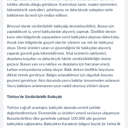
tehlike altında olduğu görülüyor. Kontrolsüz tarım, maden işletmeleri,
hidroelektrik santralleri, şehirleşme ve daha birçok sebepten nehir
balıklarının da nesli için endişe ediliyor.
Bireysel olarak sürdürülebilir balıkçılığı destekleyebiliriz. Bunun için
yapılabilecek iş, yerel balıkçılardan alışveriş yapmak. Özellikle denize
kıyısı olan bölgelerde yaşayanların yerel balıkçılara ulaşması daha kolay.
Ancak tüm bölgelerde geçerli olan bir yöntem var, tek bir balıkçınız
olsun. Deniz ürünleri satan ve güvendiğiniz bir balıkçıdan alışveriş
yaparak güvenli gıda tüketebilirsiniz. İthal ürünlerin nakliyeleri,
depolama koşulları ve daha birçok faktör sürdürülebilirliğin önüne
geçiyor. Bunun yanı sıra nakliye ve depolama için harcanan enerji,
karbon emisyonlarına sebep oluyor. Balık alırken özellikle boyutuna
dikkat etmek gerekiyor. Balığın avlanabilmesi için olgunluk boyunu
geçmesi gerekiyor. Aksi durumda yavru balıklar üreyemeden avlanıyor.
Yavru balıkların avlanmasının uzun vadeli olumsuz etkileri oluyor.
Türkiye’de Sürdürülebilir Balıkçılık
Türkiye coğrafi avantajını, balıkçılık alanında verimli şekilde
değerlendiremiyor. Ekonomide su ürünleri yeterli seviyeye ulaşamıyor.
Bununla birlikte ülke genelinde yaklaşık 100.000 aile geçimini
balıkçılıkla sağlamakta. Balıkçılıkta Karadeniz bölgesi büyük bir farkla ilk